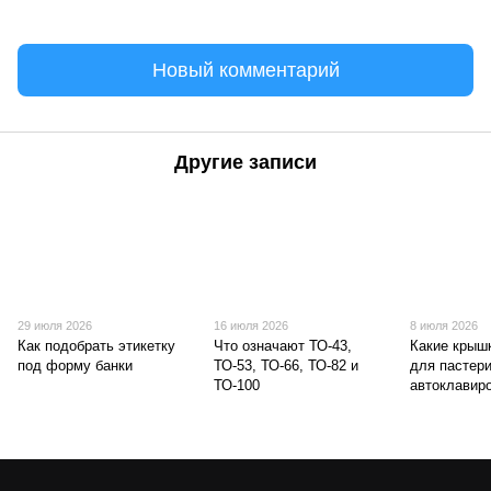
Новый комментарий
Другие записи
29 июля 2026
16 июля 2026
8 июля 2026
Как подобрать этикетку
Что означают ТО-43,
Какие крыш
под форму банки
ТО-53, ТО-66, ТО-82 и
для пастери
ТО-100
автоклавир