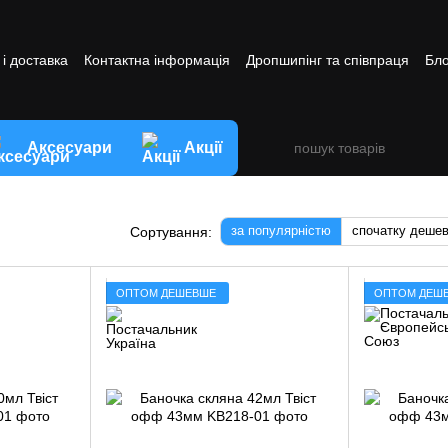
і доставка
Контактна інформація
Дропшипінг та співпраця
Бло
ви обміну та повернення товару
Аксесуари
Акції
за популярністю
спочатку деше
Сортування:
ОПТОМ ДЕШЕВШЕ
ОПТОМ ДЕШ