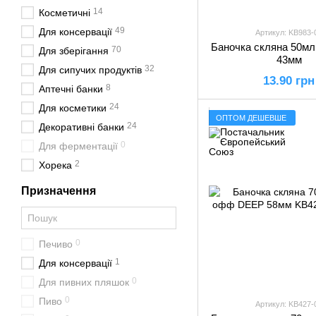
14
Косметичні
49
Для консервації
Артикул: KB983-
Баночка скляна 50мл
70
Для зберігання
43мм
32
Для сипучих продуктів
13.90 грн
8
Аптечні банки
24
Для косметики
ОПТОМ ДЕШЕВШЕ
24
Декоративні банки
0
Для ферментації
2
Хорека
Призначення
0
Печиво
1
Для консервації
0
Для пивних пляшок
0
Пиво
Артикул: KB427-