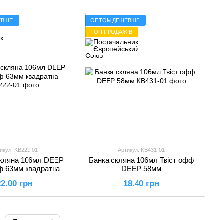
ЕВШЕ
ОПТОМ ДЕШЕВШЕ
ТОП ПРОДАЖІВ
икул: KB222-01
Артикул: KB431-01
скляна 106мл DEEP
Банка скляна 106мл Твіст офф
ф 63мм квадратна
DEEP 58мм
22.00 грн
18.40 грн