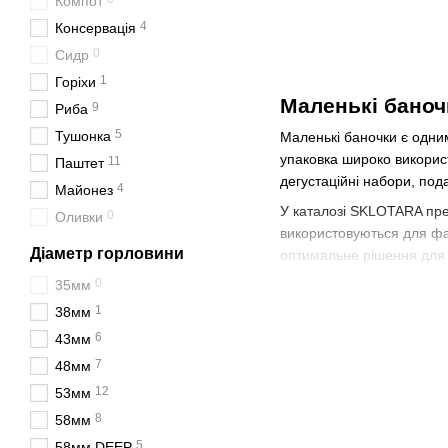
Компот
4
Консервація
0
Сидр
1
Горіхи
Маленькі баноч
9
Риба
5
Тушонка
Маленькі баночки є одним
упаковка широко використ
11
Паштет
дегустаційні набори, пода
4
Майонез
У каталозі SKLOTARA пред
0
Оливки
використовуються для фа
Діаметр горловини
оптимальне рішення для р
0
35мм
Скляні міні баночки поєд
запахи та допомагає збері
1
38мм
6
43мм
Переваги мален
7
48мм
Маленькі баночки корист
12
53мм
✔ Основні переваги 
8
58мм
🔒 надійне зберігання прод
5
58мм DEEP