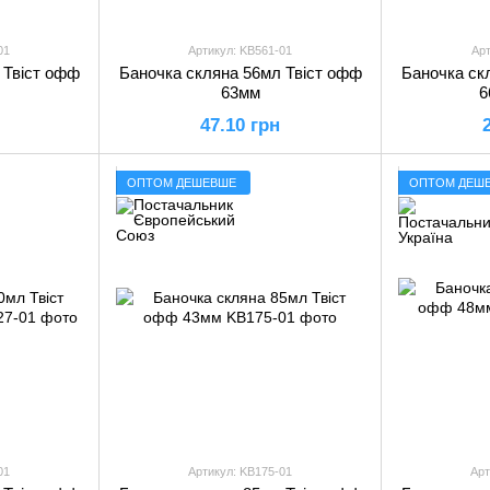
01
Артикул: KB561-01
Арт
 Твіст офф
Баночка скляна 56мл Твіст офф
Баночка ск
63мм
6
47.10 грн
ОПТОМ ДЕШЕВШЕ
ОПТОМ ДЕШ
01
Артикул: KB175-01
Арт