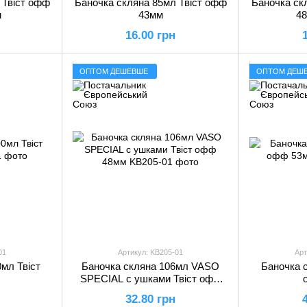
 Твіст офф
Баночка скляна 85мл Твіст офф
Баночка ск
м
43мм
4
16.00 грн
ОПТОМ ДЕШЕВШЕ
ОПТОМ ДЕШ
01
Артикул: KB205-01
Арт
мл Твіст
Баночка скляна 106мл VASO
Баночка с
SPECIAL с ушками Твіст офф
48мм
32.80 грн