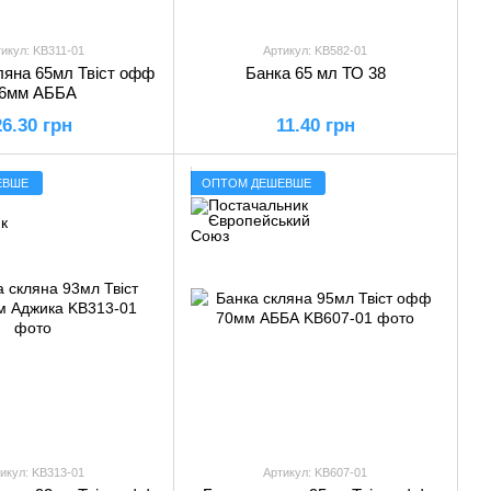
икул: KB311-01
Артикул: KB582-01
ляна 65мл Твіст офф
Банка 65 мл ТО 38
6мм АББА
26.30 грн
11.40 грн
ЕВШЕ
ОПТОМ ДЕШЕВШЕ
икул: KB313-01
Артикул: KB607-01