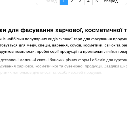
Назад
1
2
3
4
5
Вперед
ки для фасування харчової, косметичної т
 із найбільш популярних видів скляної тари для фасування продукц
овується для меду, спецій, варення, соусів, косметики, свічок та б
рункові комплекти, пробні серії продукції та преміальні лінійки товар
ставлені маленькі скляні баночки різних форм і об'ємів для гуртов
сування харчової, косметичної та сувенірної продукції. Завдяки ш
ізних напрямків діяльності та особливостей продукції.
нують практичність, презентабельний зовнішній вигляд та зручність 
гати якість продукції протягом тривалого часу.
ьких скляних баночок
уються стабільним попитом серед виробників завдяки універсально
маленьких баночок:
укції;