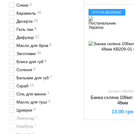
6
Снеки
ОПТОМ ДЕШЕВШЕ
36
Карамель
35
Десерти
8
Гель лак
12
Дифузор
8
Масло для бров
34
Заготовки
6
Блиск для губ
6
Соління
7
Бальзам для губ
13
Скраб
Артикул: KB209-
7
Сіль для ванни
Банка скляна 106мл 
3
Масло для туші
48мм
8
Цукерки
13.00 грн
0
Лимонад
0
Комбуча
0