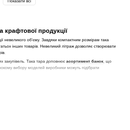
Показати всі
а крафтової продукції
ії невеликого об'єму. Завдяки компактним розмірам така
агатьох інших товарів. Невеликий літраж дозволяє створювати
ів.
их закупівель. Така тара доповнює
асортимент банок
, що
ирокому вибору моделей виробники можуть підібрати
використання. Скло не впливає на властивості вмісту, не вбирає
сті та широким можливостям застосування.