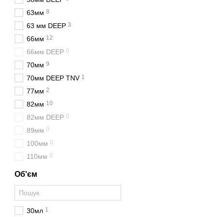
🫙 компактний формат ф
8
63мм
3
63 мм DEEP
📦 зручність транспортув
12
66мм
💎 презентабельний зовні
0
66мм DEEP
🌿 безпечність для харчов
9
70мм
♻️ можливість вторинної 
1
70мм DEEP TNV
🏷️ підходять для подарун
2
77мм
📏 широкий вибір форм та
10
82мм
Компактна скляна тара д
0
82мм DEEP
товарів. Саме тому мале
0
89мм
Для яких проду
0
100мм
0
110мм
Завдяки своїй універсаль
Одним із найпопулярніш
Об'єм
Невеликий об'єм дозволяє
Також широко використо
1
30мл
Для виробників косметич