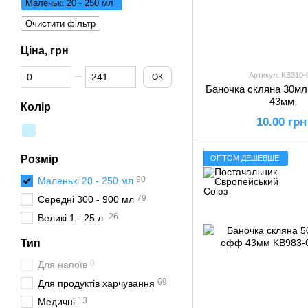
Маленькі 20 - 250 мл
Очистити фільтр
Ціна, грн
Від Ціна, грн
До Ціна, грн
Артикул: KB310-
ОК
Баночка скляна 30мл
43мм
Колір
10.00 грн
Розмір
ОПТОМ ДЕШЕВШЕ
90
Маленькі 20 - 250 мл
79
Середні 300 - 900 мл
26
Великі 1 - 25 л
Тип
0
Для напоїв
69
Для продуктів харчування
13
Медичні