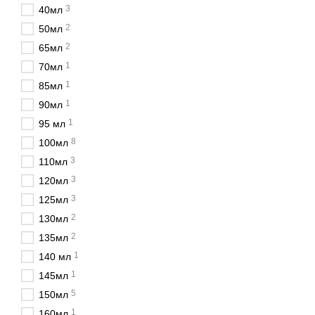
3
40мл
косметичних засобів.
2
50мл
Не менш популярними з
2
65мл
Для харчової промислово
1
70мл
фруктових десертів.
1
85мл
Також затребуваними є
б
1
90мл
Для фасування кетчупів, 
1
95 мл
Популярні об'є
8
100мл
Вибір літражу залежить в
3
110мл
3
120мл
📏 Баночки 30 мл
3
125мл
Баночки 30 мл
використо
2
130мл
скляної тари.
2
135мл
📏 Баночки 50 мл
1
140 мл
Баночки 50 мл
підходять
1
145мл
📏 Баночки 100 мл
5
150мл
Одними з найбільш поп
1
160мл