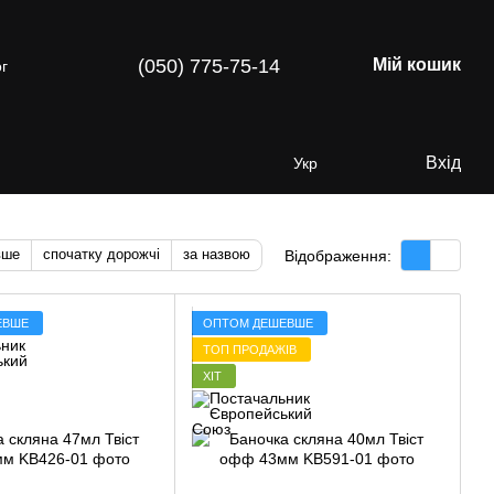
(050) 775-75-14
Мій кошик
г
Вхід
Укр
вше
спочатку дорожчі
за назвою
Відображення:
ЕВШЕ
ОПТОМ ДЕШЕВШЕ
ТОП ПРОДАЖІВ
ХІТ