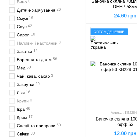
Баночка скляна 70мл
0
Вино
DEEP 58м
26
Дитяче харчування
24.60 грн
16
Смузі
42
Соус
ОПТОМ ДЕШЕВШЕ
10
Сироп
0
Наливки і настоянки
12
Закатки
58
Варення та джем
60
Мед
3
Чай, кава, сахар
29
Закрутки
16
Ліки
0
Крупи
46
Ікра
Артикул: KB228-
17
Крем
Баночка скляна 100
офф 53
50
Спеції та приправи
12.00 грн
33
Свічки