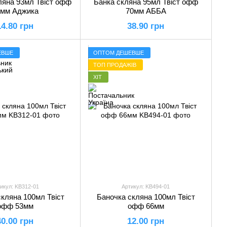
ляна 93мл Твіст офф
Банка скляна 95мл Твіст офф
8мм Аджика
70мм АББА
14.80 грн
38.90 грн
ЕВШЕ
ОПТОМ ДЕШЕВШЕ
ТОП ПРОДАЖІВ
ХІТ
икул: KB312-01
Артикул: KB494-01
кляна 100мл Твіст
Баночка скляна 100мл Твіст
офф 53мм
офф 66мм
40.00 грн
12.00 грн