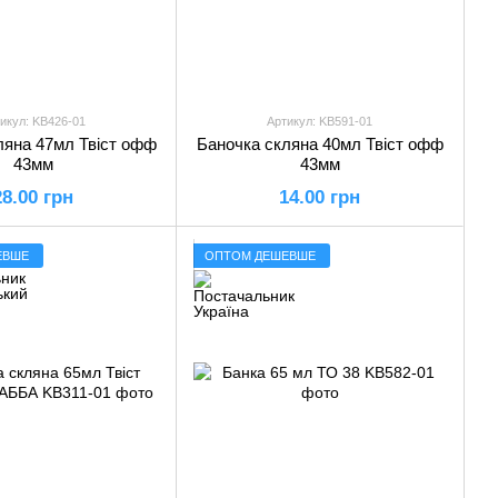
икул: KB426-01
Артикул: KB591-01
ляна 47мл Твіст офф
Баночка скляна 40мл Твіст офф
43мм
43мм
28.00 грн
14.00 грн
ЕВШЕ
ОПТОМ ДЕШЕВШЕ