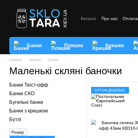
Перейти до основного контенту
Каталог
Про нас
Оплата 
Відгуки про магазин
Умо
Банки
Пляшки
Кришки
Головна
Каталог
Банки
Маленькі скляні баночки
Банки Твіст-офф
ОПТОМ ДЕШЕВШЕ
Банки СКО
Бугельні банки
Банки з кришкою
Бутлі
Розмір: