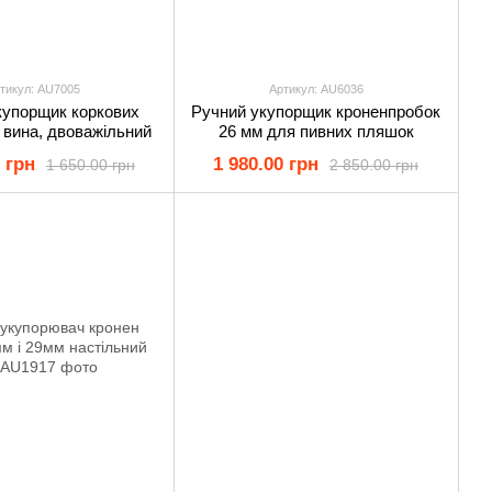
тикул: AU7005
Артикул: AU6036
купорщик коркових
Ручний укупорщик кроненпробок
 вина, двоважільний
26 мм для пивних пляшок
 грн
1 980.00 грн
1 650.00 грн
2 850.00 грн