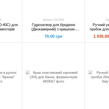
3
Артикул: AG3209
Ар
0-40С) для
Гідрозатвор для бродіння
Ручний у
ментерів
(Двокамерний) з кришкою-
пробок для
глушником
70.00 грн
1 035.00