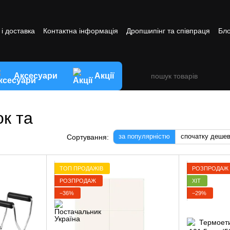
і доставка
Контактна інформація
Дропшипінг та співпраця
Бло
ви обміну та повернення товару
Аксесуари
Акції
к та
за популярністю
спочатку деше
Сортування:
ТОП ПРОДАЖІВ
РОЗПРОДАЖ
РОЗПРОДАЖ
ХІТ
−36%
−29%