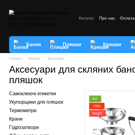
Перейти до основного контенту
Каталог
Про нас
Оплата 
Відгуки про магазин
Умо
Банки
Пляшки
Кришки
Головна
Каталог
Аксесуари
Аксесуари для скляних бано
пляшок
Самоклеючі етикетки
ХІТ
Укупорщики для пляшок
−25%
Термометри
АКЦІЯ
Крани
Гідрозатвори