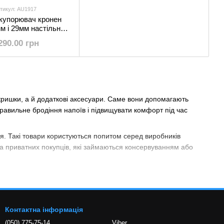
тикул: AU1917
купорювач кронен
м і 29мм настільний
Italy
290.00 грн
кришки, а й додаткові аксесуари. Саме вони допомагають
равильне бродіння напоїв і підвищувати комфорт під час
. Такі товари користуються попитом серед виробників
та приватних покупців, які займаються консервуванням або
 та контролю процесів зберігання продукції.
абільним попитом користуються
самоклеючі етикетки
, які
Контактна інформація
обхідні дані.
(050) 775-75-14
Viber