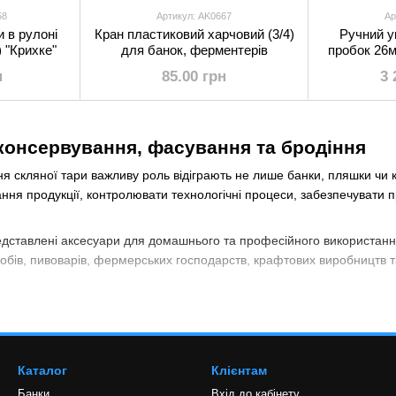
58
Артикул: AK0667
Ар
 в рулоні
Кран пластиковий харчовий (3/4)
Ручний у
) "Крихке"
для банок, ферментерів
пробок 26м
н
85.00 грн
3 
консервування, фасування та бродіння
я скляної тари важливу роль відіграють не лише банки, пляшки чи 
ня продукції, контролювати технологічні процеси, забезпечувати п
дставлені аксесуари для домашнього та професійного використання
робів, пивоварів, фермерських господарств, крафтових виробництв 
оплює рішення для фасування, закупорювання, маркування, бродіння
кетки для маркування продукції
одукції є важливою частиною виробничого процесу. Саме тому ст
Каталог
Клієнтам
ти інформацію про продукцію, дату виробництва, склад або інші не
Банки
Вхід до кабінету