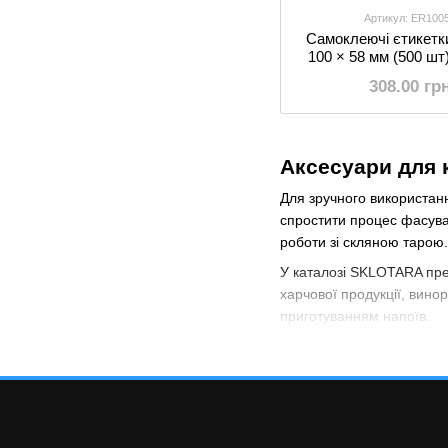
Артикул: ER100
Самоклеючі єтикетки
100 × 58 мм (500 шт
308.00 гр
Аксесуари для 
Для зручного використанн
спростити процес фасуван
роботи зі скляною тарою.
У каталозі SKLOTARA пре
харчової продукції, вино
приготуванням напоїв.
Асортимент категорії ох
Самоклеючі ети
Правильне маркування пр
дозволяють швидко наноси