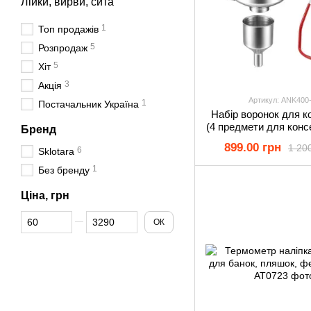
Лійки, вирви, сита
1
Топ продажів
5
Розпродаж
5
Хіт
3
Акція
Артикул: ANK400
1
Постачальник Україна
Набір воронок для к
(4 предмети для конс
Бренд
899.00 грн
1 20
6
Sklotara
1
Без бренду
Ціна, грн
Від Ціна, грн
До Ціна, грн
ОК