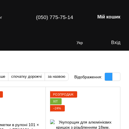
(050) 775-75-14
Мій кошик
г
Вхід
Укр
вше
спочатку дорожчі
за назвою
Відображення:
РОЗПРОДАЖ
ХІТ
−24%