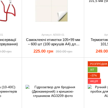
-01
Артикул: AE600-01
Ар
онсервації
Самоклеючі етикетки 105×99 мм
Термоетик
ервування)
– 600 шт (100 аркушів А4) для
101,
друку, наклейки для маркування
225.00 грн
249.00
0.00 грн
350.00 грн
РОЗПРОДАЖ
ХІТ
−37%
АКЦІЯ