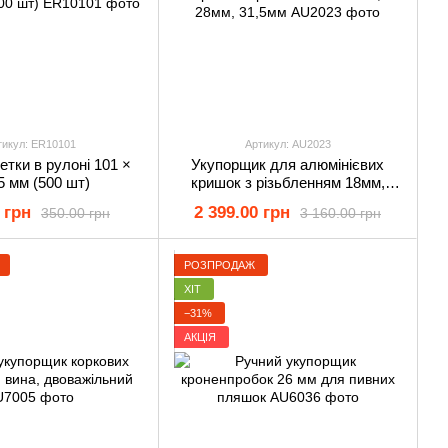
тикул: ER10101
Артикул: AU2023
етки в рулоні 101 ×
Укупорщик для алюмінієвих
5 мм (500 шт)
кришок з різьбленням 18мм,
28мм, 31,5мм
 грн
2 399.00 грн
350.00 грн
3 160.00 грн
РОЗПРОДАЖ
ХІТ
−31%
АКЦІЯ