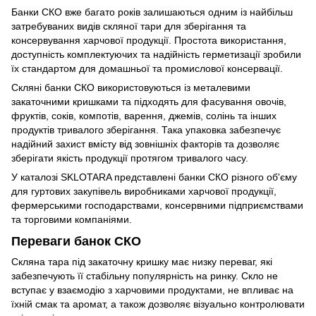
Банки СКО вже багато років залишаються одним із найбільш
затребуваних видів скляної тари для зберігання та
консервування харчової продукції. Простота використання,
доступність комплектуючих та надійність герметизації зробили
їх стандартом для домашньої та промислової консервації.
Скляні банки СКО використовуються із металевими
закаточними кришками та підходять для фасування овочів,
фруктів, соків, компотів, варення, джемів, солінь та інших
продуктів тривалого зберігання. Така упаковка забезпечує
надійний захист вмісту від зовнішніх факторів та дозволяє
зберігати якість продукції протягом тривалого часу.
У каталозі SKLOTARA представлені банки СКО різного об'єму
для гуртових закупівель виробниками харчової продукції,
фермерськими господарствами, консервними підприємствами
та торговими компаніями.
Переваги банок СКО
Скляна тара під закаточну кришку має низку переваг, які
забезпечують її стабільну популярність на ринку. Скло не
вступає у взаємодію з харчовими продуктами, не впливає на
їхній смак та аромат, а також дозволяє візуально контролювати