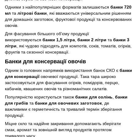
Одними з найпопулярніших форматів залишаються
банки 720
мл
та
літрові банки
, які вважаються універсальним рішенням
для домашніх заготовок, фруктової продукції та консервованих
овочів.
Для фасування більшого об'єму продукції
використовуються
банки 1,5 літра
,
банки 2 літри
та
банки 3
літри
, які чудово підходять для компотів, соків, томатів, огірків,
фруктів та сезонної консервації.
Банки для консервації овочів
Одним із головних напрямків використання банок СКО є
банки
для консервації
овочевої продукції. Така тара широко
застосовується для фасування огірків, помідорів, перцю,
кабачків, квашених овочів та різноманітних салатів.
Популярністю користуються також
банки для солінь
,
банки
для грибів
та
банки для овочевих заготовок
, де
важливими є герметичність та тривалий термін зберігання
продукції.
Міцне скло та надійне закривання допомагають зберігати
смак, аромат та зовнішній вигляд продуктів протягом
тривалого часу.