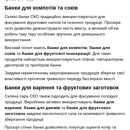
Банки для компотів та соків
Скляні банки СКО традиційно використовуються для
фасування фруктових напоїв та сезонної продукції. Прозоре
скло дозволяє демонструвати якість вмісту, а великий об'єм
робить таку тару особливо зручною для домашнього
використання.
Високий попит мають
банки для компотів
,
банки для
соків
та
банки для фруктової консервації
. Для таких
продуктів найчастіше використовуються літрові, півторалітрові,
дволітрові та трилітрові банки.
Завдяки герметичному закупорюванню продукція зберігає свої
властивості протягом тривалого періоду без втрати якості.
Банки для варення та фруктових заготовок
Скляна тара СКО також підходить для фасування солодкої
продукції. Виробники активно використовують
банки для
варення
,
банки для джемів
та
банки для фруктових
заготовок
завдяки екологічності скла та можливості тривалого
зберігання продукції.
Прозорі стінки банки дозволяють покупцю оцінити колір та