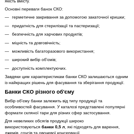
якість вмісту.
Основні переваги банок СКО:
герметичне закривання за допомогою закаточної кришки;
придатність для стерилізації та пастеризації;
безпечність для харчових продуктів;
міцність та довговічність;
можливість багаторазового використання;
широкий вибір об'ємів;
доступність комплектуючих.
Завдяки цим характеристикам банки СКО залишаються одним
із найкращих рішень для фасування та зберігання продукції.
Банки СКО різного об'єму
Вибір об'єму банки залежить від типу продукції та
особливостей фасування. У каталозі представлені популярні
формати скляної тари для різних сфер застосування.
Для невеликих обсягів продукції широко
використовуються
банки 0,5 л
, які підходять для варення,
джемів, соусів та овочевої консервації.