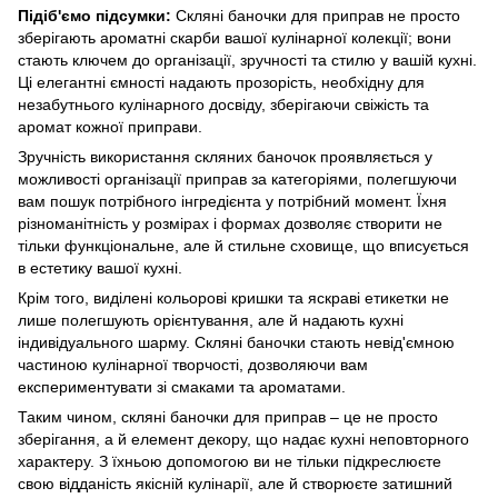
Підіб'ємо підсумки:
Скляні баночки для приправ не просто
зберігають ароматні скарби вашої кулінарної колекції; вони
стають ключем до організації, зручності та стилю у вашій кухні.
Ці елегантні ємності надають прозорість, необхідну для
незабутнього кулінарного досвіду, зберігаючи свіжість та
аромат кожної приправи.
Зручність використання скляних баночок проявляється у
можливості організації приправ за категоріями, полегшуючи
вам пошук потрібного інгредієнта у потрібний момент. Їхня
різноманітність у розмірах і формах дозволяє створити не
тільки функціональне, але й стильне сховище, що вписується
в естетику вашої кухні.
Крім того, виділені кольорові кришки та яскраві етикетки не
лише полегшують орієнтування, але й надають кухні
індивідуального шарму. Скляні баночки стають невід'ємною
частиною кулінарної творчості, дозволяючи вам
експериментувати зі смаками та ароматами.
Таким чином, скляні баночки для приправ – це не просто
зберігання, а й елемент декору, що надає кухні неповторного
характеру. З їхньою допомогою ви не тільки підкреслюєте
свою відданість якісній кулінарії, але й створюєте затишний