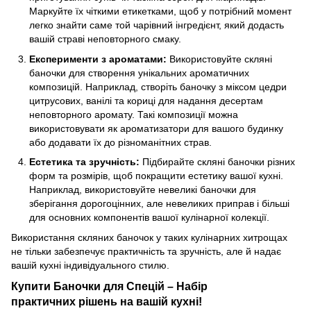
Маркуйте їх чіткими етикетками, щоб у потрібний момент
легко знайти саме той чарівний інгредієнт, який додасть
вашій страві неповторного смаку.
Експерименти з ароматами:
Використовуйте скляні
баночки для створення унікальних ароматичних
композицій. Наприклад, створіть баночку з міксом цедри
цитрусових, ванілі та кориці для надання десертам
неповторного аромату. Такі композиції можна
використовувати як ароматизатори для вашого будинку
або додавати їх до різноманітних страв.
Естетика та зручність:
Підбирайте скляні баночки різних
форм та розмірів, щоб покращити естетику вашої кухні.
Наприклад, використовуйте невеликі баночки для
зберігання дорогоцінних, але невеликих приправ і більші
для основних компонентів вашої кулінарної колекції.
Використання скляних баночок у таких кулінарних хитрощах
не тільки забезпечує практичність та зручність, але й надає
вашій кухні індивідуального стилю.
Купити Баночки для Спецій – Набір
практичних рішень на вашій кухні!