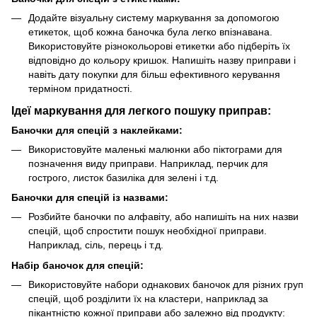
Додайте візуальну систему маркування за допомогою
етикеток, щоб кожна баночка була легко впізнавана.
Використовуйте різнокольорові етикетки або підберіть їх
відповідно до кольору кришок. Напишіть назву приправи і
навіть дату покупки для більш ефективного керування
терміном придатності.
Ідеї маркування для легкого пошуку приправ:
Баночки для спецій з наклейками:
Використовуйте маленькі малюнки або піктограми для
позначення виду приправи. Наприклад, перчик для
гострого, листок базиліка для зелені і т.д.
Баночки для спецій із назвами:
Розбийте баночки по алфавіту, або напишіть на них назви
спецій, щоб спростити пошук необхідної приправи.
Наприклад, сіль, перець і т.д.
Набір баночок для спецій:
Використовуйте набори однакових баночок для різних груп
спецій, щоб розділити їх на кластери, наприклад за
пікантністю кожної приправи або залежно від продукту: