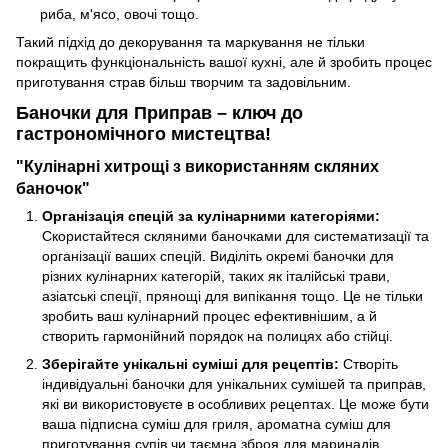
риба, м'ясо, овочі тощо.
Такий підхід до декорування та маркування не тільки
покращить функціональність вашої кухні, але й зробить процес
приготування страв більш творчим та задовільним.
Баночки для Приправ – ключ до
гастрономічного мистецтва!
"Кулінарні хитрощі з використанням скляних
баночок"
Організація спецій за кулінарними категоріями:
Скористайтеся скляними баночками для систематизації та
організації ваших спецій. Виділіть окремі баночки для
різних кулінарних категорій, таких як італійські трави,
азіатські спеції, прянощі для випікання тощо. Це не тільки
зробить ваш кулінарний процес ефективнішим, а й
створить гармонійний порядок на полицях або стійці.
Зберігайте унікальні суміші для рецептів:
Створіть
індивідуальні баночки для унікальних сумішей та приправ,
які ви використовуєте в особливих рецептах. Це може бути
ваша підписна суміш для гриля, ароматна суміш для
приготування супів чи таємна зброя для маринадів.