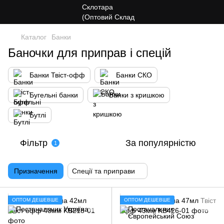
Каталог
Банки
Баночки для приправ і спецій
Банки Твіст-офф
Банки СКО
Бугельні банки
Банки з кришкою
Бутлі
Фільтр
За популярністю
1
Призначення
Спеції та приправи
ОПТОМ ДЕШЕВШЕ
ОПТОМ ДЕШЕВШЕ