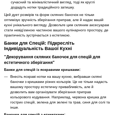
сучасний та мінімалістичний вигляд, тоді як круглі
додадуть нотки традиційного затишку.
Цей дует розмірів та форм скляних баночок не тільки
оптимізує зручність зберігання приправ, але й надає вашій
кухні унікального вигляду. Дозвольте цим скляним аксесуарам
стати невід'ємною частиною вашого кулінарного простору, де
практичність зустрічається з естетикою.
Банки для Спецій: Підкресліть
Індивідуальність Вашої Кухні
"Декорування скляних баночок для спецій для
естетичного зберігання"
Банки для спецій із яскравими кришками:
Внесіть яскраві нотки на вашу кухню, вибравши скляні
баночки з кришками різних кольорів. Це не тільки надасть
вашому простору естетичну привабливість, але й
дозволить вам організувати зберігання приправ
кольорового кодування. Наприклад, червона кришка для
гострих спецій, зелена для зелені та трав, синя для солі та
інше.
Баночки для спецій з етикетками: