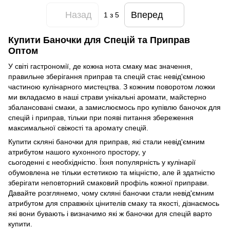
Назад
Вперед
1
з 5
Купити Баночки для Спецій та Приправ
Оптом
У світі гастрономії, де кожна нота смаку має значення,
правильне зберігання приправ та спецій стає невід'ємною
частиною кулінарного мистецтва. З кожним поворотом ложки
ми вкладаємо в наші страви унікальні аромати, майстерно
збалансовані смаки, а замислюємось про купівлю баночок для
спецій і приправ, тільки при появі питання збереження
максимальної свіжості та аромату спецій.
Купити скляні баночки для приправ, які стали невід'ємним
атрибутом нашого кухонного простору, у
сьогоденні є необхідністю. Їхня популярність у кулінарії
обумовлена не тільки естетикою та міцністю, але й здатністю
зберігати неповторний смаковий профіль кожної приправи.
Давайте розглянемо, чому скляні баночки стали невід'ємним
атрибутом для справжніх цінителів смаку та якості, дізнаємось
які вони бувають і визначимо які ж баночки для спецій варто
купити.