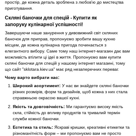
простір, де кожна деталь зроблена з любов'ю до мистецтва
приготування.
Скляні баночки для спецій - Купити як
запоруку кулінарної успішності!
Завершуючи наше занурення у дивовижний світ скляних
баночок для приправ, пропонуємо зробити вашу кухню
місцем, де кожна кулінарна пригода починається з
елегантного вибору. Саме тому наш інтернет-магазин дає вам
можливість втілити ці ідеї в життя. Пропонуємо вам купити
скляні баночки для спецій у нашому інтернет магазині, тому
що сайт "sklotara.kiev.ua" має ряд незаперечних переваг.
Чому варто вибрати нас:
Широкий асортимент:
У нас ви знайдете скляні баночки
різних розмірів, форм та дизайнів, щоб кожна з них стала
справжньою окрасою вашої кухні.
Якість та довговічність:
Ми гарантуємо високу якість
скла, стійкість до впливу продуктів та тривалий термін
служби кожної баночки.
Естетика та стиль:
Яскраві кришки, креативні етикетки та
різноманітність форм – ми пропонуємо вам не просто