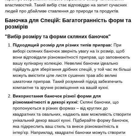
властивостей. Такий вибір стає відповіддю на запит сучасних
людей про дбайливе ставлення до природи та продуктів.
Баночка для Спецій: Багатогранність форм та
розмірів
"Вибір розміру та форми скляних баночок"
Підходящий розмір для різних типів приправ:
При
виборі скляних баночок зверніть увагу на їх розмір, щоб
вони відповідали різноманітності приправ, що заповнюють
вашу кулінарну колекцію. Невеликі баночки ідеально
підійдуть для зберігання дрібних спецій, у той час як більші
можуть вмістити ціле листя сушених трав або великі
шматочки приправ. Такий розумний підхід забезпечить
компактне та зручне розміщення на вашій кухні.
Використання баночок різної форми для
різноманітності в декорі кухні:
Скляні баночки, що
пропонуються в різних формах – від круглих до
квадратних та овальних, надають вам можливість створити
унікальний декор вашої кухні. Підбирайте форму баночок,
яка підкреслить ваш стиль та внесе різноманітність в
інтер'єр. Наприклад, квадратні баночки можуть створити