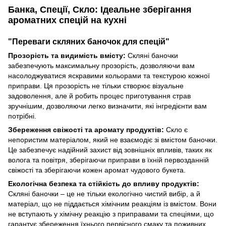
Банка, Спеції, Скло: Ідеальне зберігання
ароматних спецій на кухні
"Переваги скляних баночок для спецій"
Прозорість та видимість вмісту:
Скляні баночки
забезпечують максимальну прозорість, дозволяючи вам
насолоджуватися яскравими кольорами та текстурою кожної
приправи. Ця прозорість не тільки створює візуальне
задоволення, але й робить процес приготування страв
зручнішим, дозволяючи легко визначити, які інгредієнти вам
потрібні.
Збереження свіжості та аромату продуктів:
Скло є
непористим матеріалом, який не взаємодіє зі вмістом баночки.
Це забезпечує надійний захист від зовнішніх впливів, таких як
волога та повітря, зберігаючи приправи в їхній первозданній
свіжості та зберігаючи кожен аромат чудового букета.
Екологічна безпека та стійкість до впливу продуктів:
Скляні баночки – це не тільки екологічно чистий вибір, а й
матеріал, що не піддається хімічним реакціям із вмістом. Вони
не вступають у хімічну реакцію з приправами та спеціями, що
гарантує збереження їхнього первісного смаку та поживних