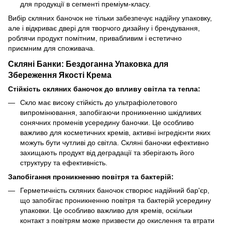
для продукції в сегменті преміум-класу.
Вибір скляних баночок не тільки забезпечує надійну упаковку,
але і відкриває двері для творчого дизайну і брендування,
роблячи продукт помітним, привабливим і естетично
приємним для споживача.
Скляні Банки: Бездоганна Упаковка для
Збереження Якості Крема
Стійкість скляних баночок до впливу світла та тепла:
Скло має високу стійкість до ультрафіолетового
випромінювання, запобігаючи проникненню шкідливих
сонячних променів усередину баночки. Це особливо
важливо для косметичних кремів, активні інгредієнти яких
можуть бути чутливі до світла. Скляні баночки ефективно
захищають продукт від деградації та зберігають його
структуру та ефективність.
Запобігання проникненню повітря та бактерій:
Герметичність скляних баночок створює надійний бар'єр,
що запобігає проникненню повітря та бактерій усередину
упаковки. Це особливо важливо для кремів, оскільки
контакт з повітрям може призвести до окислення та втрати