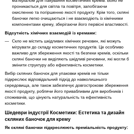
матеріалом для пакування косметичних кремів. Воно не
проникається для світла та повітря, запобігаючи
окисленню та погіршенню якості продукту. Крім того, скляні
баночки легко очищаються і не взаємодіють із хімічними
компонентами крему, зберігаючи його первісні властивості.
Відсутність хімічних взаємодій із кремами:
Скло не містить шкідливих хімічних речовин, які можуть
мігрувати до складу косметичних продуктів. Це особливо
важливо для збереження якості та безпеки кремів, оскільки
скляні баночки не виділяють шкідливі речовини, які могли б
змінити структуру або ефективність косметики.
Вибір скляних баночок для упаковки кремів не тільки
підкреслює відповідальний підхід до навколишнього
середовища, але також забезпечує довгострокове збереження
якості продукту, роблячи його привабливим для виробників і
споживачів, що цінують натуральність та ефективність
косметики.
Шедеври індустрії Косметики: Естетика та дизайн
скляних баночок для крему
Як скляні баночки підкреслюють преміальність продукту: