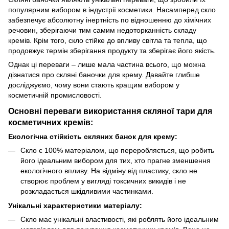
популярним вибором в індустрії косметики. Насамперед скло
забезпечує абсолютну інертність по відношенню до хімічних
речовин, зберігаючи тим самим недоторканність складу
кремів. Крім того, скло стійке до впливу світла та тепла, що
продовжує термін зберігання продукту та зберігає його якість.
Однак ці переваги – лише мала частина всього, що можна
дізнатися про скляні баночки для крему. Давайте глибше
досліджуємо, чому вони стають кращим вибором у
косметичній промисловості.
Основні переваги використання скляної тари для
косметичних кремів:
Екологічна стійкість скляних банок для крему:
Скло є 100% матеріалом, що переробляється, що робить
його ідеальним вибором для тих, хто прагне зменшення
екологічного впливу. На відміну від пластику, скло не
створює проблем у вигляді токсичних викидів і не
розкладається шкідливими частинками.
Унікальні характеристики матеріалу:
Скло має унікальні властивості, які роблять його ідеальним