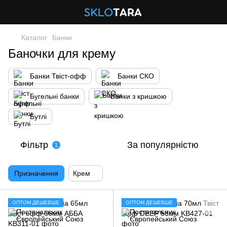
Каталог
Банки
Баночки для крему
Банки Твіст-офф
Банки СКО
Бугельні банки
Банки з кришкою
Бутлі
Фільтр
За популярністю
1
Призначення
Крем
ОПТОМ ДЕШЕВШЕ
ОПТОМ ДЕШЕВШЕ