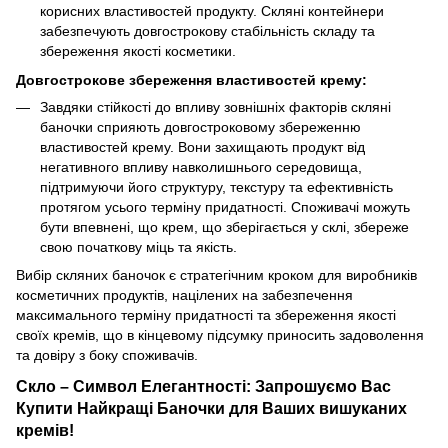
корисних властивостей продукту. Скляні контейнери
забезпечують довгострокову стабільність складу та
збереження якості косметики.
Довгострокове збереження властивостей крему:
Завдяки стійкості до впливу зовнішніх факторів скляні
баночки сприяють довгостроковому збереженню
властивостей крему. Вони захищають продукт від
негативного впливу навколишнього середовища,
підтримуючи його структуру, текстуру та ефективність
протягом усього терміну придатності. Споживачі можуть
бути впевнені, що крем, що зберігається у склі, збереже
свою початкову міць та якість.
Вибір скляних баночок є стратегічним кроком для виробників
косметичних продуктів, націлених на забезпечення
максимального терміну придатності та збереження якості
своїх кремів, що в кінцевому підсумку приносить задоволення
та довіру з боку споживачів.
Скло – Символ Елегантності: Запрошуємо Вас
Купити Найкращі Баночки для Ваших вишуканих
кремів!