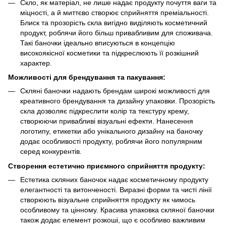
Скло, як матеріал, не лише надає продукту почуття ваги та
міцності, а й миттєво створює сприйняття преміальності.
Блиск та прозорість скла вигідно виділяють косметичний
продукт, роблячи його більш привабливим для споживача.
Такі баночки ідеально вписуються в концепцію
високоякісної косметики та підкреслюють її розкішний
характер.
Можливості для брендування та пакування:
Скляні баночки надають брендам широкі можливості для
креативного брендування та дизайну упаковки. Прозорість
скла дозволяє підкреслити колір та текстуру крему,
створюючи привабливі візуальні ефекти. Нанесення
логотипу, етикетки або унікального дизайну на баночку
додає особливості продукту, роблячи його популярним
серед конкурентів.
Створення естетично приємного сприйняття продукту:
Естетика скляних баночок надає косметичному продукту
елегантності та витонченості. Виразні форми та чисті лінії
створюють візуальне сприйняття продукту як чимось
особливому та цінному. Красива упаковка скляної баночки
також додає елемент розкоші, що є особливо важливим