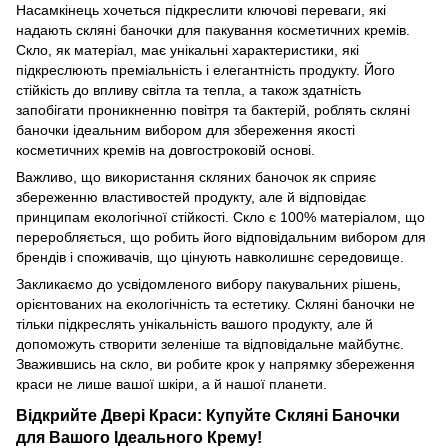
Насамкінець хочеться підкреслити ключові переваги, які
надають скляні баночки для пакування косметичних кремів.
Скло, як матеріал, має унікальні характеристики, які
підкреслюють преміальність і елегантність продукту. Його
стійкість до впливу світла та тепла, а також здатність
запобігати проникненню повітря та бактерій, роблять скляні
баночки ідеальним вибором для збереження якості
косметичних кремів на довгостроковій основі.
Важливо, що використання скляних баночок як сприяє
збереженню властивостей продукту, але й відповідає
принципам екологічної стійкості. Скло є 100% матеріалом, що
переробляється, що робить його відповідальним вибором для
брендів і споживачів, що цінують навколишнє середовище.
Закликаємо до усвідомленого вибору пакувальних рішень,
орієнтованих на екологічність та естетику. Скляні баночки не
тільки підкреслять унікальність вашого продукту, але й
допоможуть створити зеленіше та відповідальне майбутнє.
Зважившись на скло, ви робите крок у напрямку збереження
краси не лише вашої шкіри, а й нашої планети.
Відкрийте Двері Краси: Купуйте Скляні Баночки
для Вашого Ідеального Крему!