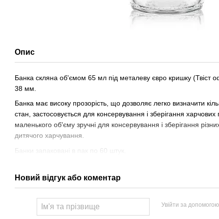
Опис
Банка скляна об'ємом 65 мл під металеву євро кришку (Твіст 
38 мм.
Банка має високу прозорість, що дозволяє легко визначити кільк
стан, застосовується для консервування і зберігання харчових 
маленького об'єму зручні для консервування і зберігання різних 
дитячого харчування.
Банки запаковані в пак по 60 штук.
Новий відгук або коментар
Увійти за допомогою