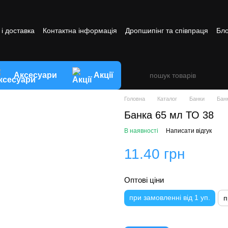
і доставка
Контактна інформація
Дропшипінг та співпраця
Бло
ви обміну та повернення товару
Аксесуари
Акції
Головна
Каталог
Банки
Бан
Банка 65 мл ТО 38
В наявності
Написати відгук
11.40 грн
Оптові ціни
при замовленні від 1 уп.
п