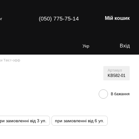
(050) 775-75-14
Мій кошик
г
Вхід
Укр
ки Твіст-офф
Артикул
KB582-01
В бажання
ри замовленні від 3 уп.
при замовленні від 6 уп.