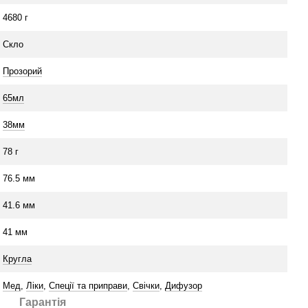
4680 г
Скло
Прозорий
65мл
38мм
78 г
76.5 мм
41.6 мм
41 мм
Кругла
Мед
,
Ліки
,
Спеції та приправи
,
Свічки
,
Дифузор
Гарантія