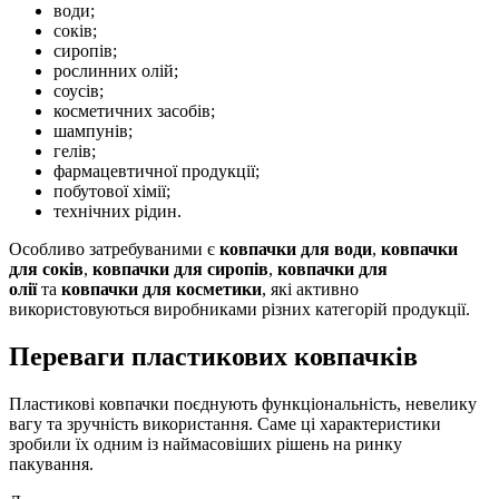
води;
соків;
сиропів;
рослинних олій;
соусів;
косметичних засобів;
шампунів;
гелів;
фармацевтичної продукції;
побутової хімії;
технічних рідин.
Особливо затребуваними є
ковпачки для води
,
ковпачки
для соків
,
ковпачки для сиропів
,
ковпачки для
олії
та
ковпачки для косметики
, які активно
використовуються виробниками різних категорій продукції.
Переваги пластикових ковпачків
Пластикові ковпачки поєднують функціональність, невелику
вагу та зручність використання. Саме ці характеристики
зробили їх одним із наймасовіших рішень на ринку
пакування.