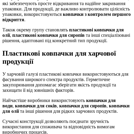
які забезпечують просте відкривання та надійне закривання
упаковки. Для продукції, де важливо контролювати цілісність
упаковки, використовуються
ковпачки з контролем першого
відкриття
.
Також окрему групу становлять
пластикові ковпачки для
олії
,
пластикові ковпачки для сиропів
та інші спеціалізовані
рішення, адаптовані під конкретний тип продукції.
Пластикові ковпачки для харчової
продукції
У харчовій галузі пластикові ковпачки використовуються для
фасування широкого спектра продуктів. Герметичне
закупорювання допомагає зберігати якість продукції та
захищати її від зовнішніх факторів.
Найчастіше виробники використовують
ковпачки для
води
,
ковпачки для соків
,
ковпачки для сиропів
,
ковпачки
для олії
та інші рішення для рідких харчових продуктів.
Сучасні конструкції дозволяють поєднати зручність
використання для споживача та відповідність вимогам
виробничих процесів.