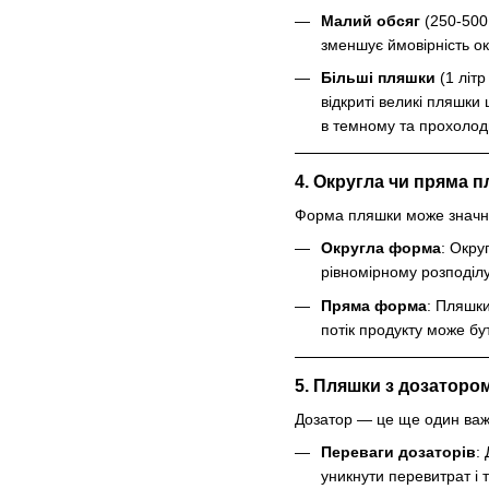
Малий обсяг
(250-500
зменшує ймовірність ок
Більші пляшки
(1 літр
відкриті великі пляшки
в темному та прохолодн
4. Округла чи пряма 
Форма пляшки може значно 
Округла форма
: Окру
рівномірному розподілу
Пряма форма
: Пляшки
потік продукту може бу
5. Пляшки з дозатором
Дозатор — це ще один важл
Переваги дозаторів
:
уникнути перевитрат і 