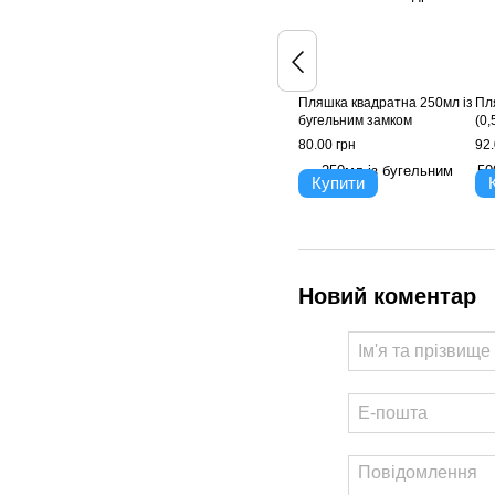
Пляшка квадратна 250мл із
Пл
бугельним замком
(0,
80.00 грн
92.
Купити
Новий коментар