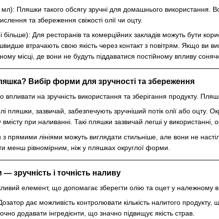
 мл): Пляшки такого обсягу зручні для домашнього використання. В
ислення та збереження свіжості олії чи оцту.
 і більше): Для ресторанів та комерційних закладів можуть бути ко
 швидше втрачають свою якість через контакт з повітрям. Якщо ви в
ому місці, де вони не будуть піддаватися постійному впливу сонячн
пляшка? Вибір форми для зручності та збереження
впливати на зручність використання та зберігання продукту. Пляш
глі пляшки, зазвичай, забезпечують зручніший потік олії або оцту. О
 вмісту при наливанні. Такі пляшки зазвичай легші у використанні,
 з прямими лініями можуть виглядати стильніше, але вони не настіл
ти менш рівномірним, ніж у пляшках округлої форми.
 — зручність і точність наливу
ивий елемент, що допомагає зберегти олію та оцет у належному в
 Дозатор дає можливість контролювати кількість налитого продукту, 
точно додавати інгредієнти, що значно підвищує якість страв.