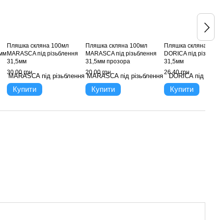
Пляшка скляна 100мл
Пляшка скляна 100мл
Пляшка скляна 100
5мм
MARASCA під різьблення
MARASCA під різьблення
DORICA під різьбле
31,5мм
31,5мм прозора
31,5мм
30.00 грн
20.00 грн
26.40 грн
Купити
Купити
Купити