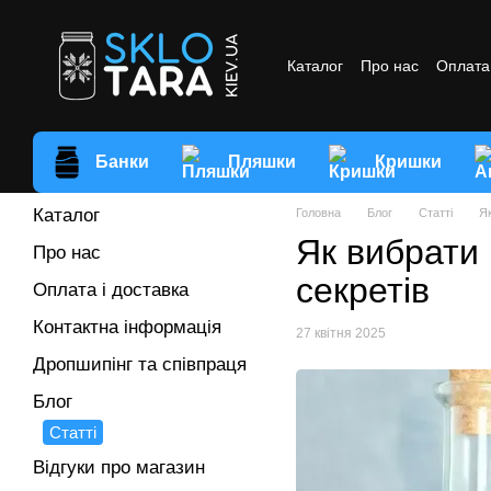
Перейти до основного контенту
Каталог
Про нас
Оплата 
Відгуки про магазин
Умо
Банки
Пляшки
Кришки
Каталог
Головна
Блог
Статті
Як
Як вибрати 
Про нас
секретів
Оплата і доставка
Контактна інформація
27 квітня 2025
Дропшипінг та співпраця
Блог
Статті
Відгуки про магазин