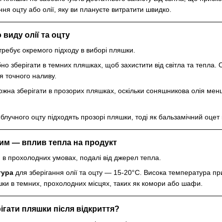
ння оцту або олії, яку ви плануєте витратити швидко.
 виду олії та оцту
требує окремого підходу в виборі пляшки.
бно зберігати в темних пляшках, щоб захистити від світла та тепла.
я точного наливу.
ожна зберігати в прозорих пляшках, оскільки соняшникова олія мен
яблучного оцту підходять прозорі пляшки, тоді як бальзамічний оцет
им — вплив тепла на продукт
и в прохолодних умовах, подалі від джерел тепла.
тура
для зберігання олії та оцту — 15-20°C. Висока температура пр
шки в темних, прохолодних місцях, таких як комори або шафи.
ігати пляшки після відкриття?