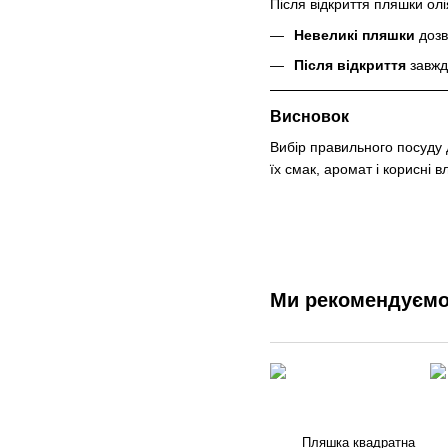
Після відкриття пляшки ол
Невеликі пляшки
дозв
Після відкриття
завжд
Висновок
Вибір правильного посуду 
їх смак, аромат і корисні 
Ми рекомендуєм