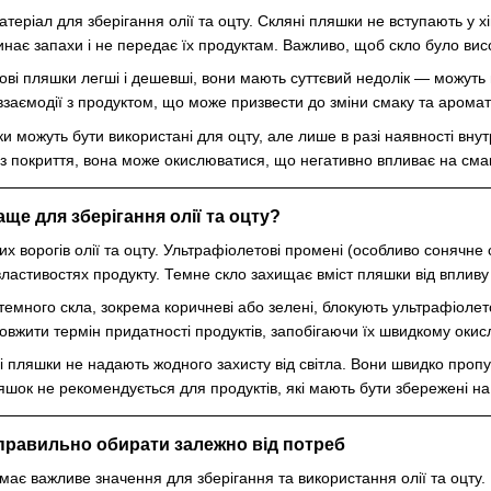
теріал для зберігання олії та оцту. Скляні пляшки не вступають у хі
линає запахи і не передає їх продуктам. Важливо, щоб скло було вис
кові пляшки легші і дешевші, вони мають суттєвий недолік — можуть
взаємодії з продуктом, що може призвести до зміни смаку та аромат
и можуть бути використані для оцту, але лише в разі наявності внут
 покриття, вона може окислюватися, що негативно впливає на смак 
аще для зберігання олії та оцту?
них ворогів олії та оцту. Ультрафіолетові промені (особливо сонячн
властивостях продукту. Темне скло захищає вміст пляшки від впливу 
темного скла, зокрема коричневі або зелені, блокують ультрафіолето
овжити термін придатності продуктів, запобігаючи їх швидкому оки
і пляшки не надають жодного захисту від світла. Вони швидко пропу
шок не рекомендується для продуктів, які мають бути збережені на
 правильно обирати залежно від потреб
ає важливе значення для зберігання та використання олії та оцту.