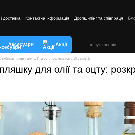
і доставка
Контактна інформація
Дропшипінг та співпраця
Бло
ви обміну та повернення товару
Аксесуари
Акції
 вибрати пляшку для олії та оцту: розкриваємо 10 секретів!
пляшку для олії та оцту: роз