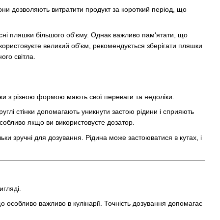
они дозволяють витратити продукт за короткий період, що
рисні пляшки більшого об'єму. Однак важливо пам'ятати, що
икористовуєте великий об’єм, рекомендується зберігати пляшки
ого світла.
ки з різною формою мають свої переваги та недоліки.
круглі стінки допомагають уникнути застою рідини і сприяють
 особливо якщо ви використовуєте дозатор.
ьки зручні для дозування. Рідина може застоюватися в кутах, і
игляді.
що особливо важливо в кулінарії. Точність дозування допомагає