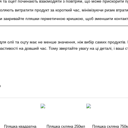
ія та оцет починають взаємодіяти з повітрям, що може прискорити п
оляють витратити продукт за короткий час, мінімізуючи ризик втрати
и закривайте пляшки герметичною кришкою, щоб зменшити контакт і
для олії та оцту має не менше значення, ніж вибір самих продуктів
властивості на довший час. Тому звертайте увагу на ці деталі, і ваші
о