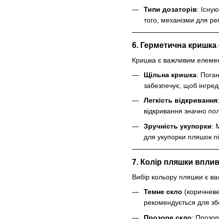
Типи дозаторів
: Існу
того, механізми для ре
6. Герметична кришка 
Кришка є важливим елементо
Щільна кришка
: Пога
забезпечує, щоб інгреді
Легкість відкривання
відкривання значно по
Зручність укупорки
: 
для укупорки пляшок п
7. Колір пляшки впли
Вибір кольору пляшки є важ
Темне скло
(коричневе
рекомендується для збер
Прозоре скло
: Прозор