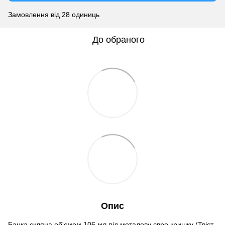
Замовлення від 28 одиниць
До обраного
Опис
Банка скляна об'ємом 106 мл під металеву євро кришку (Твіст