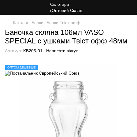
Каталог
Банки
Банки Твіст-офф
Баночка скляна 106мл VASO
SPECIAL с ушками Твіст офф 48мм
Артикул:
KB205-01
Написати відгук
ОПТОМ ДЕШЕВШЕ