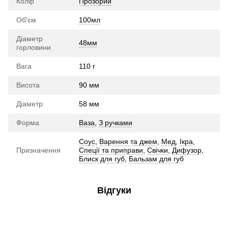
Колір
Прозорий
Об'єм
100мл
Діаметр
48мм
горловини
Вага
110 г
Висота
90 мм
Діаметр
58 мм
Форма
Ваза
,
З ручками
Соус
,
Варення та джем
,
Мед
,
Ікра
,
Призначення
Спеції та приправи
,
Свічки
,
Дифузор
,
Блиск для губ
,
Бальзам для губ
Відгуки