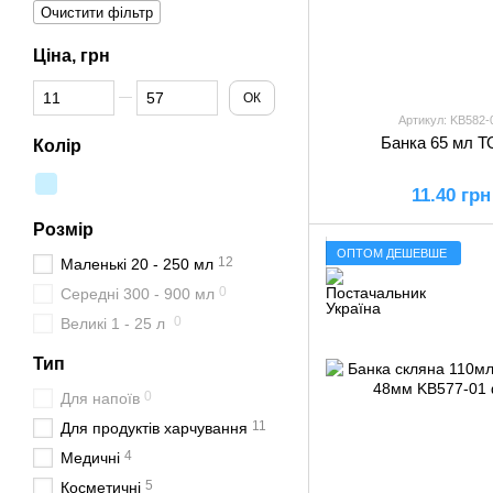
Очистити фільтр
Ціна, грн
Від Ціна, грн
До Ціна, грн
ОК
Артикул: KB582-
Банка 65 мл Т
Колір
11.40 грн
Розмір
ОПТОМ ДЕШЕВШЕ
12
Маленькі 20 - 250 мл
0
Середні 300 - 900 мл
0
Великі 1 - 25 л
Тип
0
Для напоїв
11
Для продуктів харчування
4
Медичні
5
Косметичні