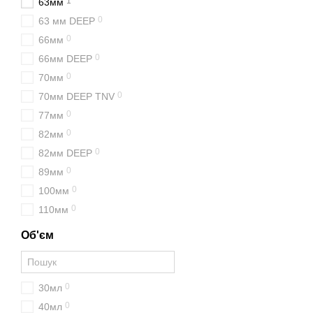
1
63мм
0
63 мм DEEP
0
66мм
0
66мм DEEP
0
70мм
0
70мм DEEP TNV
0
77мм
0
82мм
0
82мм DEEP
0
89мм
0
100мм
0
110мм
Об'єм
0
30мл
0
40мл