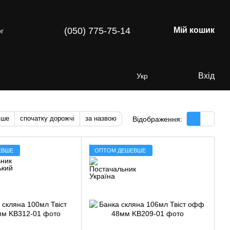
(050) 775-75-14
Мій кошик
г
Вхід
Укр
вше
спочатку дорожчі
за назвою
Відображення:
ЕВШЕ
ОПТОМ ДЕШЕВШЕ