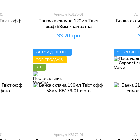
01
Артикул: KB176-01
Арт
Твіст офф
Баночка скляна 120мл Твіст
Банка скля
офф 53мм квадратна
D
33.70 грн
ОПТОМ ДЕШЕВШЕ
ОПТОМ ДЕШ
ТОП ПРОДАЖІВ
ХІТ
01
Артикул: KB179-01
Арт