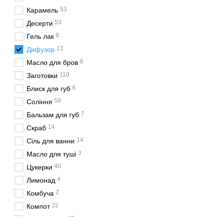
53
Карамель
Баночки для натура
53
Десерти
Виробники натуральної к
8
Гель лак
поєднується з концепцією
12
Дифузор
Баночки для SPA-про
8
Масло для бров
У сфері SPA та ароматера
110
Заготовки
Переваги баноч
6
Блиск для губ
59
Соління
Основною перевагою склян
7
Бальзам для губ
Матеріал не вбирає запа
14
Скраб
кришок залежно від потр
14
Сіль для ванни
Компактні розміри роблят
3
Масло для туші
Баночки для ар
40
Цукерки
У каталозі SKLOTARA пред
4
Лимонад
торгових компаній. Пості
2
Комбуча
поставки по всій Україні.
22
Компот
Також рекомендуємо пере