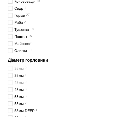
45
Консервація
фасування косметичної
1
Сидр
27
Горіхи
21
Риба
18
Тушонка
15
Паштет
8
Майонез
10
Оливки
Діаметр горловини
0
35мм
1
38мм
0
43мм
3
48мм
3
53мм
2
58мм
1
58мм DEEP