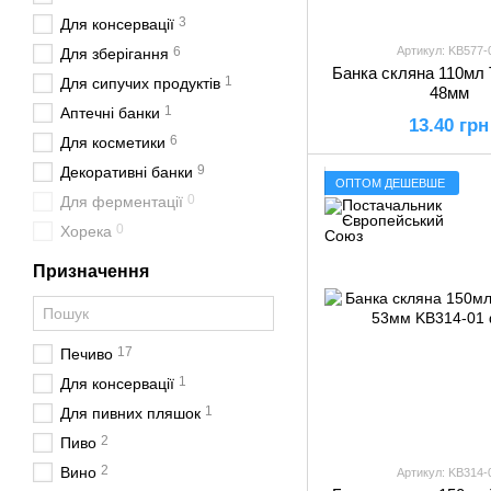
3
Для консервації
6
Артикул: KB577-
Для зберігання
Банка скляна 110мл 
1
Для сипучих продуктів
48мм
1
Аптечні банки
13.40 грн
6
Для косметики
9
Декоративні банки
ОПТОМ ДЕШЕВШЕ
0
Для ферментації
0
Хорека
Призначення
17
Печиво
1
Для консервації
1
Для пивних пляшок
2
Пиво
2
Вино
Артикул: KB314-