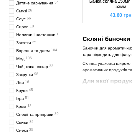
Банка скляна 150мл 
34
Дитяче харчування
53мм
26
Смузі
43.60 грн
66
Соус
18
Сироп
1
Наливки і настоянки
Скляні баночки
25
Закатки
Баночки для ароматичних
104
Варення та джем
тара підходить для фасув
106
Мед
Скляна упаковка широко з
33
Чай, кава, сахар
ароматичних продуктів т
98
Закрутки
Для якої продук
16
Ліки
45
Скляні баночки можуть в
Крупи
натуральної косметики та
51
Ікра
Різні формати тари дозво
18
Крем
89
Спеції та приправи
Баночки для аромат
35
Свічки
Ароматичні суміші та пар
35
Снеки
продукції та забезпечуют