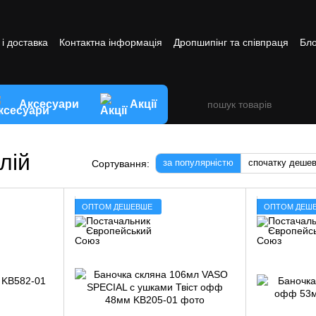
і доставка
Контактна інформація
Дропшипінг та співпраця
Бло
ви обміну та повернення товару
Аксесуари
Акції
лій
за популярністю
спочатку деше
Сортування:
ОПТОМ ДЕШЕВШЕ
ОПТОМ ДЕШ