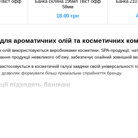
Твіст офф
Банка скляна 196мл Твіст офф
Банка 210
58мм
18.00 грн
 для ароматичних олій та косметичних ко
 олій використовуються виробниками косметики, SPA-продукції, нат
ання продукції невеликого об'єму, забезпечує охайний зовнішній ви
астосовується в косметичній галузі завдяки своїй універсальності т
а дозволяє формувати більш преміальне сприйняття бренду.
ції підходять баночки
икористовуватися для фасування ароматичних олій, косметичних сум
 інших продуктів невеликого об'єму.
ляють виробникам підбирати упаковку відповідно до особливостей пр
ичних композицій
фумерні композиції часто потребують компактної та презентабельно
ь зручність використання.