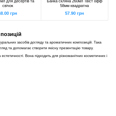
 мл для десертів та
Банка скляна 260мл Твіст офф
свічок
58мм квадратна
48.00 грн
57.90 грн
мпозицій
уральних засобів догляду та ароматичних композицій. Така
гляд та допомагає створити якісну презентацію товару.
а естетичності. Вона підходить для різноманітних косметичних і
ішей, твердих парфумів, бальзамів, воскових композицій,
одукції та концепції бренду.
ї упаковки. Скляні баночки допомагають підкреслити якість