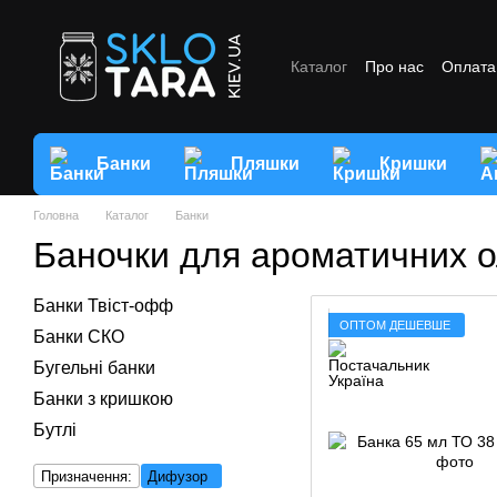
Перейти до основного контенту
Каталог
Про нас
Оплата 
Відгуки про магазин
Умо
Банки
Пляшки
Кришки
Головна
Каталог
Банки
Баночки для ароматичних о
Банки Твіст-офф
ОПТОМ ДЕШЕВШЕ
Банки СКО
Бугельні банки
Банки з кришкою
Бутлі
Призначення:
Дифузор