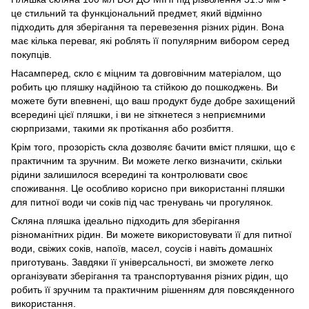
це стильний та функціональний предмет, який відмінно
підходить для зберігання та перевезення різних рідин. Вона
має кілька переваг, які роблять її популярним вибором серед
покупців.
Насамперед, скло є міцним та довговічним матеріалом, що
робить цю пляшку надійною та стійкою до пошкоджень. Ви
можете бути впевнені, що ваш продукт буде добре захищений
всередині цієї пляшки, і ви не зіткнетеся з неприємними
сюрпризами, такими як протікання або розбиття.
Крім того, прозорість скла дозволяє бачити вміст пляшки, що є
практичним та зручним. Ви можете легко визначити, скільки
рідини залишилося всередині та контролювати своє
споживання. Це особливо корисно при використанні пляшки
для питної води чи соків під час тренувань чи прогулянок.
Скляна пляшка ідеально підходить для зберігання
різноманітних рідин. Ви можете використовувати її для питної
води, свіжих соків, напоїв, масел, соусів і навіть домашніх
приготувань. Завдяки її універсальності, ви зможете легко
організувати зберігання та транспортування різних рідин, що
робить її зручним та практичним рішенням для повсякденного
використання.