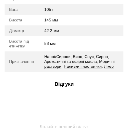
Вага
105 г
Висота
145 мм
Діаметр
42.2 мм
Висота під
58 мм
етикетку
Напої/Сиропи
,
Вино
,
Соус
,
Сироп
,
Призначення
Ароматичні та ефірні масла
,
Медичні
раствори
,
Наливки і настоянки
,
Лікер
Відгуки
Додайте перший відгук