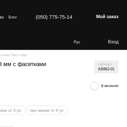
(050) 775-75-14
Мой заказ
во
Блог
Вход
Рус
утылки Твист-офф
8 мм с фасетками
Артикул
KB862-01
В желания
казе от 3 уп.
при заказе от 6 уп.