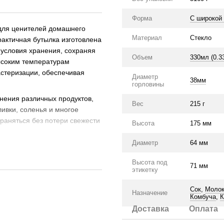
Форма
С широкой
для ценителей домашнего
Материал
Стекло
рактичная бутылка изготовлена
е условия хранения, сохраняя
Объем
330мл (0.3
высоким температурам
астеризации, обеспечивая
Диаметр
38мм
горловины
нения различных продуктов,
Вес
215 г
ливки, соленья и многое
храняться без потери свежести
Высота
175 мм
Диаметр
64 мм
Высота под
71 мм
этикетку
Сок
,
Моло
Назначение
Комбуча
,
К
Доставка
Оплата