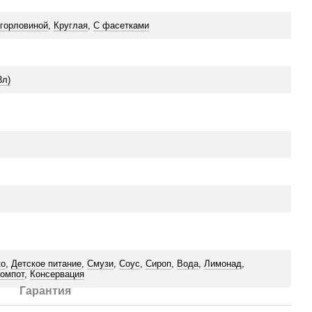
 горловиной
,
Круглая
,
С фасетками
3л)
ко
,
Детское питание
,
Смузи
,
Соус
,
Сироп
,
Вода
,
Лимонад
,
омпот
,
Консервация
Гарантия