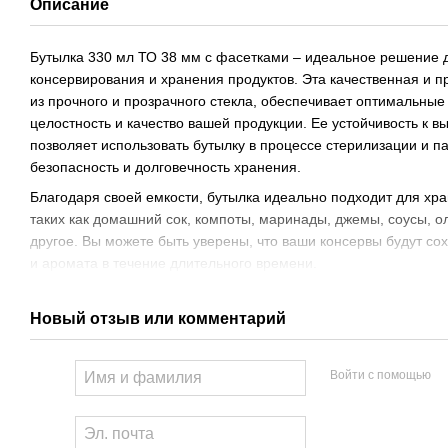
Описание
Бутылка 330 мл ТО 38 мм с фасетками – идеальное решение 
консервирования и хранения продуктов. Эта качественная и п
​​из прочного и прозрачного стекла, обеспечивает оптимальны
целостность и качество вашей продукции. Ее устойчивость к 
позволяет использовать бутылку в процессе стерилизации и п
безопасность и долговечность хранения.
Благодаря своей емкости, бутылка идеально подходит для хра
таких как домашний сок, компоты, маринады, джемы, соусы, о
другое. Вы можете быть уверены, что ваши консервы будут со
и аромата в течение длительного времени.
Новый отзыв или комментарий
Войти с помощью