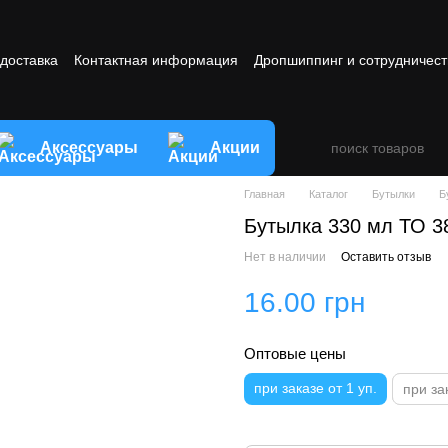
 доставка
Контактная информация
Дропшиппинг и сотрудничест
овия обмена и возврата товара
Аксессуары
Акции
Главная
Каталог
Бутылки
Б
Бутылка 330 мл ТО 3
Нет в наличии
Оставить отзыв
16.00 грн
Оптовые цены
при заказе от 1 уп.
при за