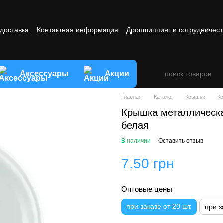
 доставка
Контактная информация
Дропшиппинг и сотрудничест
овия обмена и возврата товара
Аксессуары
Акции
Главная
Каталог
Крышки
К
Крышка металлическ
белая
В наличии
Оставить отзыв
7.50 грн
Оптовые цены
при заказе от 20 шт.
при з