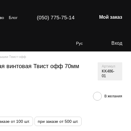
(050) 775-75-14
Мой заказ
во
Блог
Вход
Рус
рышки Твист-офф
ая винтовая Твист офф 70мм
Артикул
KK486-
01
В желания
аказе от 100 шт.
при заказе от 500 шт.