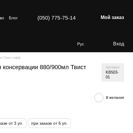
(050) 775-75-14
Мой заказ
во
Блог
Вход
Рус
ки Твист-офф
я консервации 880/900мл Твист
Артикул
KB503-
01
В желания
казе от 3 уп.
при заказе от 6 уп.