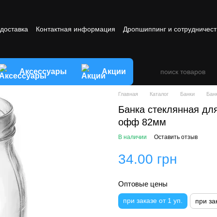
 доставка
Контактная информация
Дропшиппинг и сотрудничест
овия обмена и возврата товара
Аксессуары
Акции
Главная
Каталог
Банки
Бан
Банка стеклянная дл
офф 82мм
В наличии
Оставить отзыв
34.00 грн
Оптовые цены
при заказе от 1 уп.
при за