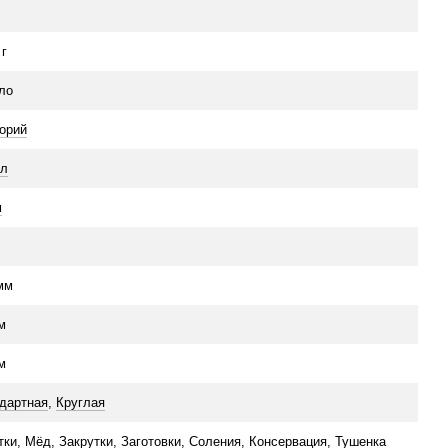
 г
ло
орий
мл
м
мм
м
м
дартная
,
Круглая
тки
,
Мёд
,
Закрутки
,
Заготовки
,
Соления
,
Консервация
,
Тушенка