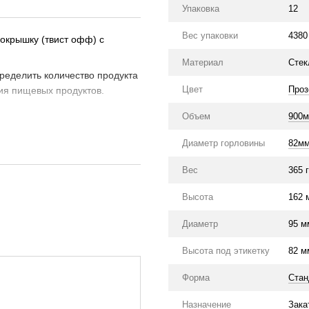
Упаковка
12
Вес упаковки
4380
окрышку (твист офф) с
Материал
Стек
пределить количество продукта
Цвет
Проз
ия пищевых продуктов.
Объем
900
Диаметр горловины
82м
Вес
365 г
Высота
162 
Диаметр
95 м
Высота под этикетку
82 м
Форма
Стан
Назначение
Зака