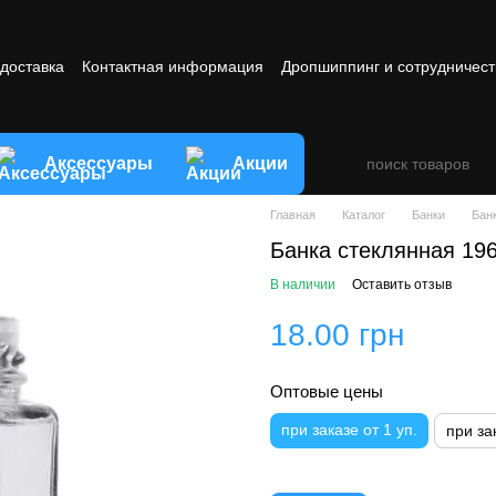
 доставка
Контактная информация
Дропшиппинг и сотрудничест
овия обмена и возврата товара
Аксессуары
Акции
Главная
Каталог
Банки
Бан
Банка стеклянная 19
В наличии
Оставить отзыв
18.00 грн
Оптовые цены
при заказе от 1 уп.
при за