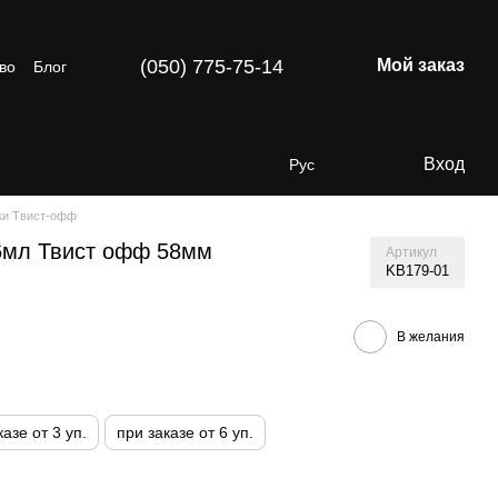
(050) 775-75-14
Мой заказ
во
Блог
Вход
Рус
ки Твист-офф
6мл Твист офф 58мм
Артикул
KB179-01
В желания
казе от 3 уп.
при заказе от 6 уп.