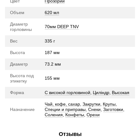
Цвет
Прозорий
Объем
620 мл
Диаметр
70мм DEEP TNV
горловины
Вес
335 г
Высота
187 мм
Диаметр
73.2 мм
Высота под
155 мм
этикетку
Форма
С високой горловиной
,
Циліндр
,
Высокая
Чай, кофе, сахар
,
Закрутки
,
Крупы
,
Назначение
Специи и приправы
,
Снеки
,
Заготовки
,
Соления
,
Конфеты
,
Орехи
Отзывы