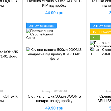
мл LIQUOR
Пляшка скляна 500мл ALUNI Т-
Пляшка скл
8мм
КІР під пробку
під 
44.00 грн
ОПТОМ ДЕШЕВШЕ
ОПТОМ ДЕШ
ТОП ПРОДАЖ
ХІТ
-01
Артикул: KBT703-01
Арт
мл КОНЬЯК
Скляна пляшка 500мл JOONIS
Склян
8мм
квадратна під пробку
BELLISS
49.90 грн