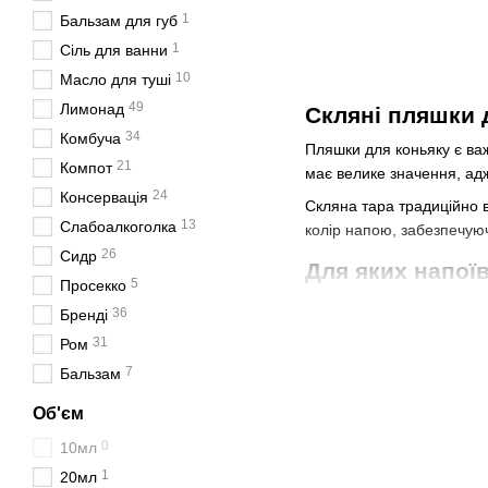
1
Бальзам для губ
1
Сіль для ванни
10
Масло для туші
49
Лимонад
Скляні пляшки 
34
Комбуча
Пляшки для коньяку є ва
21
Компот
має велике значення, ад
24
Консервація
Скляна тара традиційно в
13
Слабоалкоголка
колір напою, забезпечуюч
26
Сидр
Для яких напої
5
Просекко
Скляні пляшки цієї катег
36
Бренді
авторських алкогольних п
31
Ром
Завдяки різноманітності 
7
Бальзам
оригінальні моделі пляш
Об'єм
Пляшки для класичн
0
10мл
Для класичних коньячних
1
20мл
традиційність продукції т