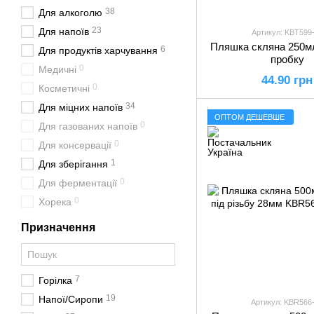
38
Для алкоголю
23
Для напоїв
Артикул: KBT599
Пляшка скляна 250мл
6
Для продуктів харчування
пробку
0
Медичні
44.90 грн
0
Косметичні
34
Для міцних напоїв
ОПТОМ ДЕШЕВШЕ
0
Для газованих напоїв
0
Для консервації
1
Для зберігання
0
Для ферментації
0
Хорека
Призначення
7
Горілка
19
Напої/Сиропи
Артикул: KBR566