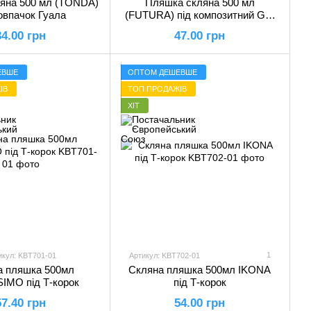
яна 500 мл (TONDA)
Пляшка скляна 500 мл
ковпачок Гуала
(FUTURA) під композитний GPI
ковпачок
34.00 грн
47.00 грн
ЕВШЕ
ОПТОМ ДЕШЕВШЕ
ІВ
ТОП ПРОДАЖІВ
ХІТ
1
икул: KBT701-01
Артикул: KBT702-01
а пляшка 500мл
Скляна пляшка 500мл IKONA
IMO під Т-корок
під Т-корок
57.40 грн
54.00 грн