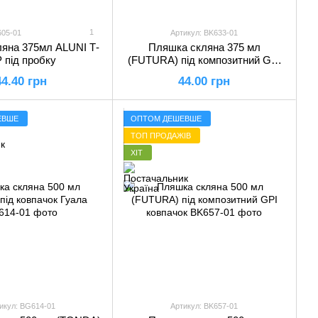
1
605-01
Артикул: BK633-01
яна 375мл ALUNI Т-
Пляшка скляна 375 мл
Р під пробку
(FUTURA) під композитний GPI
ковпачок
44.40 грн
44.00 грн
ЕВШЕ
ОПТОМ ДЕШЕВШЕ
ТОП ПРОДАЖІВ
ХІТ
икул: BG614-01
Артикул: BK657-01