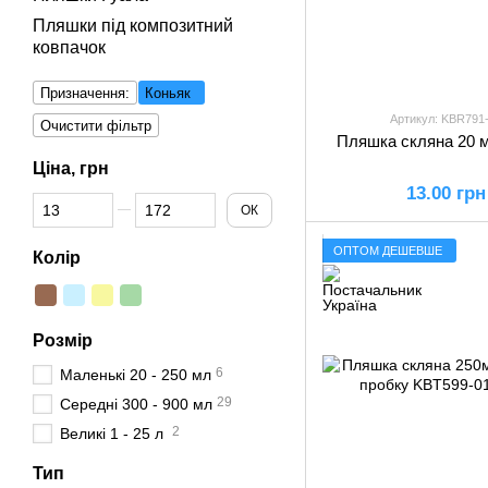
Пляшки під композитний
ковпачок
Призначення:
Коньяк
Артикул: KBR791
Очистити фільтр
Пляшка скляна 20 м
Ціна, грн
13.00 грн
Від Ціна, грн
До Ціна, грн
ОК
ОПТОМ ДЕШЕВШЕ
Колір
Розмір
6
Маленькі 20 - 250 мл
29
Середні 300 - 900 мл
2
Великі 1 - 25 л
Тип