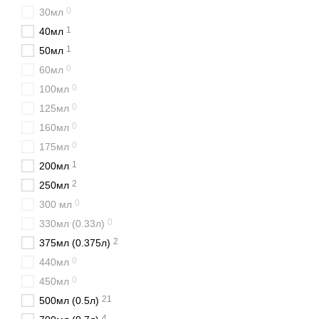
0
30мл
Пляшки для бренді
1
40мл
Скляні пляшки також шир
1
50мл
бурштиновий колір напою
0
60мл
Пляшки для преміаль
0
100мл
Для продукції преміум-к
0
125мл
образ товару та підвищит
0
160мл
Переваги склян
0
175мл
1
200мл
Скло є оптимальним матер
характеристики продукції
2
250мл
0
Прозорі стінки пляшки до
300 мл
продукції та підвищує дов
0
330мл (0.33л)
Пляшки сумісні з Т-поді
2
375мл (0.375л)
оптимальний варіант зак
0
440мл
0
Пляшки для кон
450мл
21
500мл (0.5л)
У каталозі SKLOTARA пред
4