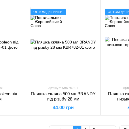
ОПТОМ ДЕШЕВШЕ
ОПТОМ ДЕШ
-01
Артикул: KBR782-01
Арт
leon під
Пляшка скляна 500 мл BRANDY
Пляшка ск
м
під різьбу 28 мм
низьк
44.00 грн