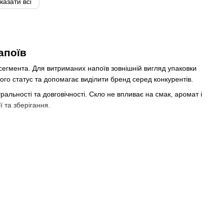
казати всі
апоїв
сегмента. Для витриманих напоїв зовнішній вигляд упаковки
о статус та допомагає виділити бренд серед конкурентів.
альності та довговічності. Скло не впливає на смак, аромат і
 та зберігання.
нді, виноградних дистилятів, витриманих спиртних напоїв,
и продукції. Для ексклюзивних серій часто використовуються
еслити особливий характер напою.
 лініями та виразним силуетом. Така тара підкреслює