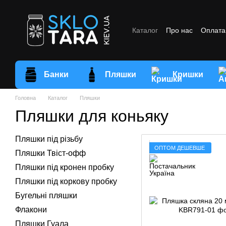
Перейти до основного контенту
Каталог
Про нас
Оплата 
Відгуки про магазин
Умо
Банки
Пляшки
Кришки
Головна
Каталог
Пляшки
Пляшки для коньяку
Пляшки під різьбу
ОПТОМ ДЕШЕВШЕ
Пляшки Твіст-офф
Пляшки під кронен пробку
Пляшки під коркову пробку
Бугельні пляшки
Флакони
Пляшки Гуала