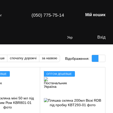
(050) 775-75-14
Мій кошик
г
Вхід
Укр
вше
спочатку дорожчі
за назвою
Відображення:
ЕВШЕ
ОПТОМ ДЕШЕВШЕ