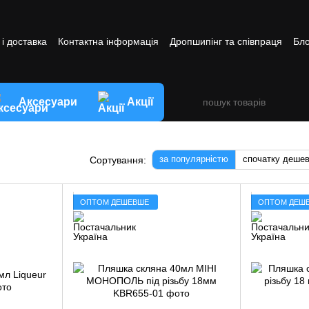
і доставка
Контактна інформація
Дропшипінг та співпраця
Бло
ви обміну та повернення товару
Аксесуари
Акції
за популярністю
спочатку деше
Сортування:
ОПТОМ ДЕШЕВШЕ
ОПТОМ ДЕШ