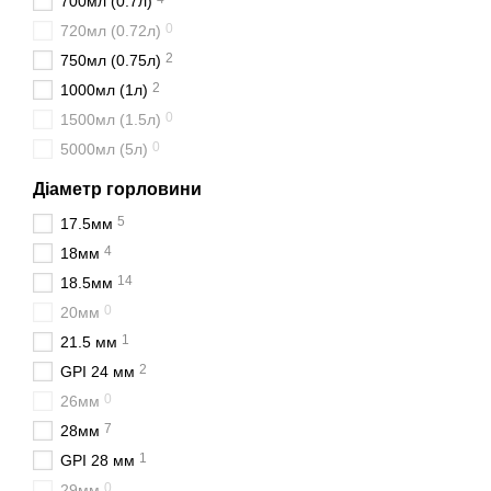
700мл (0.7л)
торгових компаній. Пості
всій Україні.
0
720мл (0.72л)
2
750мл (0.75л)
Також рекомендуємо пере
пробки
та
скляні пляшк
2
1000мл (1л)
0
1500мл (1.5л)
0
5000мл (5л)
Діаметр горловини
5
17.5мм
4
18мм
14
18.5мм
0
20мм
1
21.5 мм
2
GPI 24 мм
0
26мм
7
28мм
1
GPI 28 мм
0
29мм