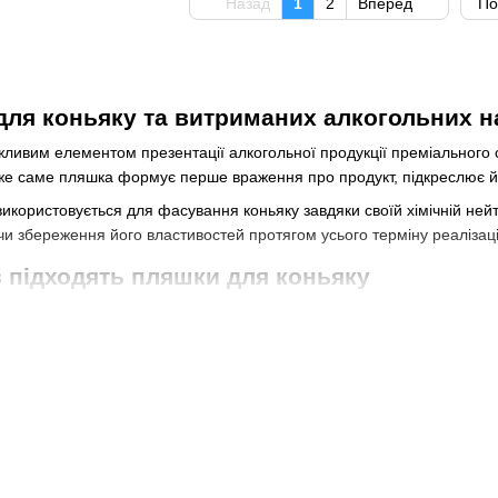
Назад
1
2
Вперед
По
для коньяку та витриманих алкогольних н
жливим елементом презентації алкогольної продукції преміального 
же саме пляшка формує перше враження про продукт, підкреслює йог
икористовується для фасування коньяку завдяки своїй хімічній нейтр
и збереження його властивостей протягом усього терміну реалізації
в підходять пляшки для коньяку
орії використовуються не лише для коньяку. Вони підходять для бре
родуктів та преміальної крафтової продукції.
форм виробники можуть створювати як класичні, так і сучасні лінійк
ок, які допомагають сформувати впізнаваний образ бренду та підкр
ого коньяку
 напоїв часто використовуються пляшки з масивним дном, плавними
а відповідає очікуванням споживачів.