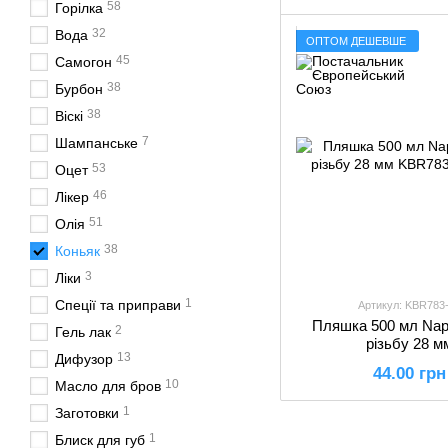
58
Горілка
32
Вода
ОПТОМ ДЕШЕВШЕ
45
Самогон
38
Бурбон
38
Віскі
7
Шампанське
53
Оцет
46
Лікер
51
Олія
38
Коньяк
3
Ліки
1
Спеції та приправи
Артикул: KBR783
Пляшка 500 мл Napo
2
Гель лак
різьбу 28 м
13
Дифузор
44.00 грн
10
Масло для бров
1
Заготовки
1
Блиск для губ