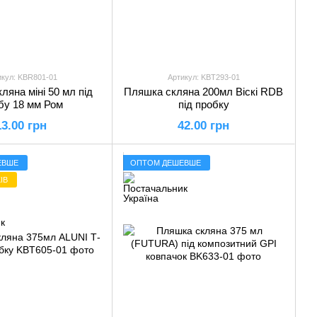
икул: KBR801-01
Артикул: KBT293-01
ляна міні 50 мл під
Пляшка скляна 200мл Віскі RDB
бу 18 мм Ром
під пробку
13.00 грн
42.00 грн
ЕВШЕ
ОПТОМ ДЕШЕВШЕ
ІВ