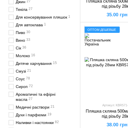
Пляшка скляна 500
27
Джин
під різьбу 2
27
Текіла
35.00 грн
1
Для консервування пляшок
1
Для автоклава
ОПТОМ ДЕШЕВШЕ
30
Пиво
33
Вино
36
Сік
16
Молоко
15
Дитяче харчування
21
Смузі
78
Соус
72
Сироп
Ароматичні та ефірні
27
масла
Артикул: KBR571
21
Медичні раствори
Пляшка скляна 500
19
Духи і парфюми
під різьбу 2
82
Наливки і настоянки
38.00 грн