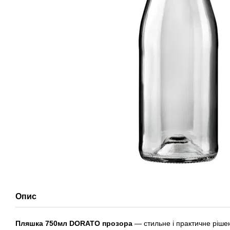
Опис
Пляшка
750мл DORATO
прозора
— стильне і практичне ріше