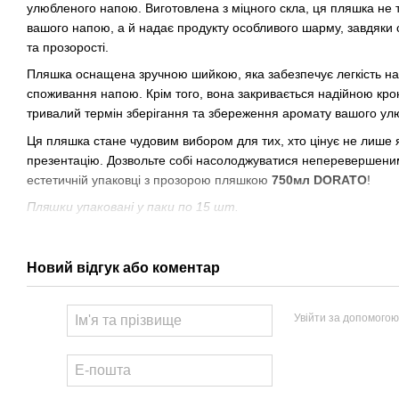
улюбленого напою. Виготовлена з міцного скла, ця пляшка не тіл
вашого напою, а й надає продукту особливого шарму, завдяки
та прозорості.
Пляшка оснащена зручною шийкою, яка забезпечує легкість н
споживання напою. Крім того, вона закривається надійною кр
тривалий термін зберігання та збереження аромату вашого ул
Ця пляшка стане чудовим вибором для тих, хто цінує не лише я
презентацію. Дозвольте собі насолоджуватися неперевершеним
естетичній упаковці з прозорою пляшкою
750мл DORATO
!
Пляшки упаковані у паки по 15 шт.
Особливості:
Елегантний DORATO Дизайн: Пляшка має витончену форму
Новий відгук або коментар
надає їй стильного і сучасного вигляду. Це не лише функц
зберігання, а й елемент декору для справжніх цінителів кр
Увійти за допомогою
Кронен-Кришка для Герметичності: Пляшка розрахована п
кронен-кришкою, яка забезпечує герметичне закриття, збері
напою.
Переваги використання: