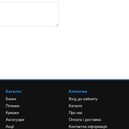
, пива, комбучі, сидру,
функціональністю робить цю
, а й зовнішній вигляд свого
 за допомогою елегантної
рний шарм своїм крафтовим
Каталог
Клієнтам
Банки
Вхід до кабінету
Пляшки
Каталог
Кришки
Про нас
Аксесуари
Оплата і доставка
Акції
Контактна інформація