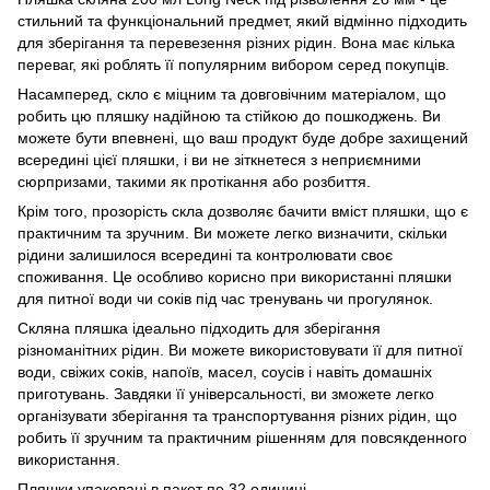
стильний та функціональний предмет, який відмінно підходить
для зберігання та перевезення різних рідин. Вона має кілька
переваг, які роблять її популярним вибором серед покупців.
Насамперед, скло є міцним та довговічним матеріалом, що
робить цю пляшку надійною та стійкою до пошкоджень. Ви
можете бути впевнені, що ваш продукт буде добре захищений
всередині цієї пляшки, і ви не зіткнетеся з неприємними
сюрпризами, такими як протікання або розбиття.
Крім того, прозорість скла дозволяє бачити вміст пляшки, що є
практичним та зручним. Ви можете легко визначити, скільки
рідини залишилося всередині та контролювати своє
споживання. Це особливо корисно при використанні пляшки
для питної води чи соків під час тренувань чи прогулянок.
Скляна пляшка ідеально підходить для зберігання
різноманітних рідин. Ви можете використовувати її для питної
води, свіжих соків, напоїв, масел, соусів і навіть домашніх
приготувань. Завдяки її універсальності, ви зможете легко
організувати зберігання та транспортування різних рідин, що
робить її зручним та практичним рішенням для повсякденного
використання.
Пляшки упаковані в пакет по 32 одиниці.