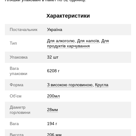
Характеристики
Постачальник
Україна
Для алкоголю
,
Для напоїв
,
Для
Тип
продуктів харчування
Упаковка
32 шт
Вага
6208 г
упаковки
Форма
З високою горловиною
,
Кругла
Об'єм
200мл
Діаметр
28мм
горловини
Вага
194 г
Висота
206 мм