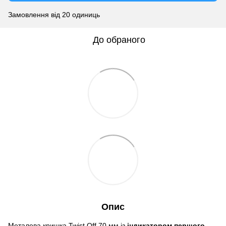
Замовлення від 20 одиниць
До обраного
Опис
Металева кришка Twist Off 70 мм із
індикатором першого