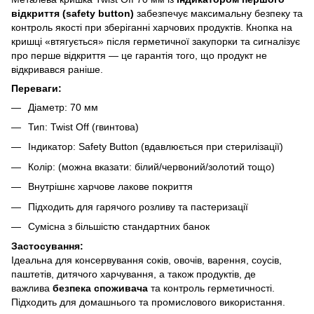
відкриття (safety button)
забезпечує максимальну безпеку та
контроль якості при зберіганні харчових продуктів. Кнопка на
кришці «втягується» після герметичної закупорки та сигналізує
про перше відкриття — це гарантія того, що продукт не
відкривався раніше.
Переваги:
Діаметр: 70 мм
Тип: Twist Off (гвинтова)
Індикатор: Safety Button (вдавлюється при стерилізації)
Колір: (можна вказати: білий/червоний/золотий тощо)
Внутрішнє харчове лакове покриття
Підходить для гарячого розливу та пастеризації
Сумісна з більшістю стандартних банок
Застосування:
Ідеальна для консервування соків, овочів, варення, соусів,
паштетів, дитячого харчування, а також продуктів, де
важлива
безпека споживача
та контроль герметичності.
Підходить для домашнього та промислового використання.