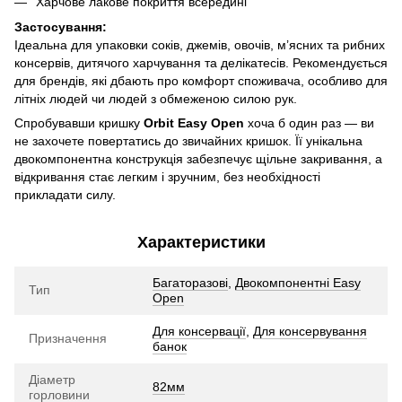
Харчове лакове покриття всередині
Застосування:
Ідеальна для упаковки соків, джемів, овочів, м’ясних та рибних
консервів, дитячого харчування та делікатесів. Рекомендується
для брендів, які дбають про комфорт споживача, особливо для
літніх людей чи людей з обмеженою силою рук.
Спробувавши кришку
Orbit Easy Open
хоча б один раз — ви
не захочете повертатись до звичайних кришок. Її унікальна
двокомпонентна конструкція забезпечує щільне закривання, а
відкривання стає легким і зручним, без необхідності
прикладати силу.
Характеристики
Багаторазові
,
Двокомпонентні Easy
Тип
Open
Для консервації
,
Для консервування
Призначення
банок
Діаметр
82мм
горловини