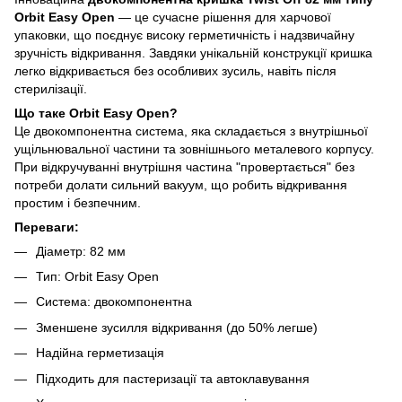
Orbit Easy Open
— це сучасне рішення для харчової
упаковки, що поєднує високу герметичність і надзвичайну
зручність відкривання. Завдяки унікальній конструкції кришка
легко відкривається без особливих зусиль, навіть після
стерилізації.
Що таке Orbit Easy Open?
Це двокомпонентна система, яка складається з внутрішньої
ущільнювальної частини та зовнішнього металевого корпусу.
При відкручуванні внутрішня частина "провертається" без
потреби долати сильний вакуум, що робить відкривання
простим і безпечним.
Переваги:
Діаметр: 82 мм
Тип: Orbit Easy Open
Система: двокомпонентна
Зменшене зусилля відкривання (до 50% легше)
Надійна герметизація
Підходить для пастеризації та автоклавування