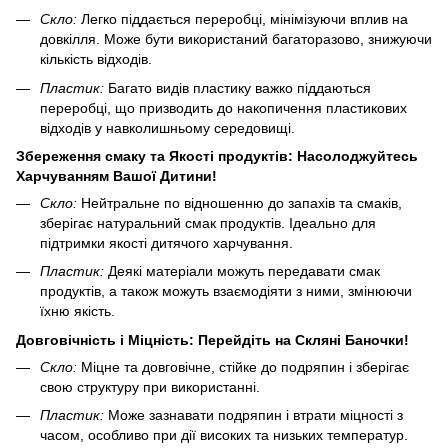
Скло:
Легко піддається переробці, мінімізуючи вплив на
довкілля. Може бути використаний багаторазово, знижуючи
кількість відходів.
Пластик:
Багато видів пластику важко піддаються
переробці, що призводить до накопичення пластикових
відходів у навколишньому середовищі.
Збереження смаку та Якості продуктів: Насолоджуйтесь
Харчуванням Вашої Дитини!
Скло:
Нейтральне по відношенню до запахів та смаків,
зберігає натуральний смак продуктів. Ідеально для
підтримки якості дитячого харчування.
Пластик:
Деякі матеріали можуть передавати смак
продуктів, а також можуть взаємодіяти з ними, змінюючи
їхню якість.
Довговічність і Міцність: Перейдіть на Скляні Баночки!
Скло:
Міцне та довговічне, стійке до подряпин і зберігає
свою структуру при використанні.
Пластик:
Може зазнавати подряпин і втрати міцності з
часом, особливо при дії високих та низьких температур.