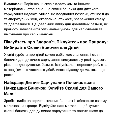
Висновок:
Порівнявши скло з пластиком та іншими
матеріалами, стає ясно, що скляні баночки для дитячого
харчування надають унікальне поєднання безпеки, стійкості до
температурних змін, екологічної стійкості, збереження смаку
та довговічності. Це ідеальний вибір для дбайливих батьків, які
прагнуть забезпечити оптимальні умови для харчування та
піклування про своїх малюків.
Піклуйтесь про Здоров'я, Піклуйтесь про Природу:
Вибирайте Скляні Баночки для Дітей
У світі турботи про дітей кожен вибір має значення, і скляні
баночки для дитячого харчування виступають у ролі чудового
рішення для сучасних батьків. Їхні унікальні переваги роблять
їх невід'ємною частиною дбайливого підходу до малюка, що
росте.
Найкраще Дитяче Харчування Починається з
Найкращих Баночок: Купуйте Скляні для Вашого
Маля!
Зробіть вибір на користь скляних баночок і забезпечте своєму
малюкові найкраще. Відвідайте наш магазин, щоб купити
скляні баночки для дитячого харчування та почати шлях до