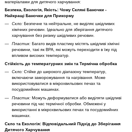
матеріалами для дитячого харчування:
Безпека, Екологія, Якість: Чому Скляні Баночки -
Найкращі Баночки для Прикорму
Скло:
Безпечне та нейтральне, не виділяє шкідливих
хімічних речовин. Ідеально для зберігання дитячого
харчування без ризику шкідливих речовин.
Пластик:
Багато видів пластику містять шкідливі хімічні
речовини, такі як BPA, які можуть переходити в їжу під
впливом високих температур.
Стійкість до температурних змін та Термічна обробка
Скло:
Стійке до широкого діапазону температур,
включаючи заморожування та нагрівання. Може
використовуватися в мікрохвильових печах та
посудомийних машинах.
Пластик:
Можуть деформуватися або виділяти шкідливі
речовини під час термічної обробки. Обмежені у
використанні в мікрохвильових печах та посудомийних
машинах.
Скло та Екологія: Відповідальний Підхід до Зберігання
Дитячого Харчування