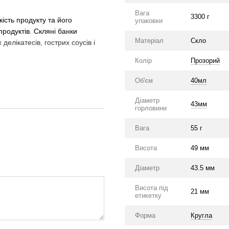
Вага
3300 г
ість продукту та його
упаковки
продуктів. Скляні банки
Матеріал
Скло
делікатесів, гострих соусів і
Колір
Прозорий
Об'єм
40мл
Діаметр
43мм
горловини
Вага
55 г
Висота
49 мм
Діаметр
43.5 мм
Висота під
21 мм
етикетку
Форма
Кругла