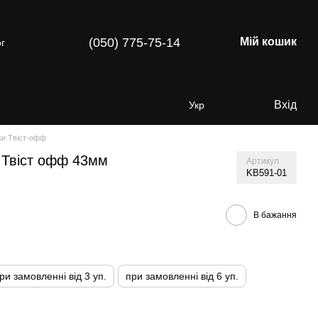
(050) 775-75-14
Мій кошик
г
Вхід
Укр
ки Твіст-офф
 Твіст офф 43мм
Артикул
KB591-01
В бажання
ри замовленні від 3 уп.
при замовленні від 6 уп.