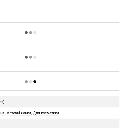
юз)
ння
,
Аптечні банки
,
Для косметики