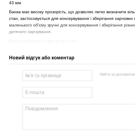
43 мм.
Банка має високу прозорість, що дозволяє легко визначити кільк
стан, застосовується для консервування і зберігання харчових 
маленького об'єму зручні для консервування і зберігання різних 
дитячого харчування.
Банки запаковані в пак по 60 штук
Новий відгук або коментар
Увійти за допомогою