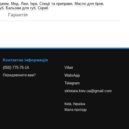
 джем
,
Мед
,
Ліки
,
Ікра
,
Спеції та приправи
,
Масло для бров
,
уб
,
Бальзам для губ
,
Скраб
Гарантія
Контактна інформація
(050) 775-75-14
Viber
WatsApp
Передзвонити вам?
Telegram
sklotara.kiev.ua@gmail.com
Київ, Україна
Мапа проїзду