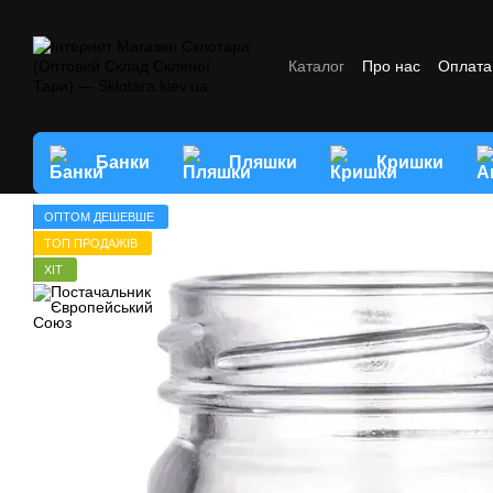
Перейти до основного контенту
Каталог
Про нас
Оплата 
Відгуки про магазин
Умо
Банки
Пляшки
Кришки
ОПТОМ ДЕШЕВШЕ
ТОП ПРОДАЖІВ
ХІТ