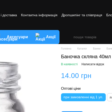
і доставка
Контактна інформація
Дропшипінг та співпраця
Бло
ви обміну та повернення товару
Аксесуари
Акції
Головна
Каталог
Банки
Бан
Баночка скляна 40мл
В наявності
Написати відгук
14.00 грн
Оптові ціни
при замовленні від 1 уп.
п