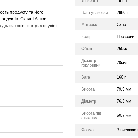
Упаковка
18 шт
ість продукту та його
Вага упаковки
2880 г
продуктів. Скляні банки
Матеріал
Скло
делікатесів, гострих соусів і
Колір
Прозорий
Об'єм
260мл
Діаметр
70мм
горловини
Вага
160 г
Висота
79.5 мм
Діаметр
76.3 мм
Висота під
50.7 мм
етикетку
Форма
З високою