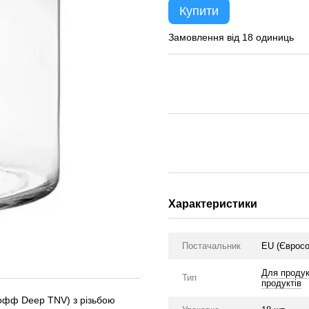
Купити
Замовлення від 18 одиниць
Характеристики
Постачальник
EU (Єврос
Для продук
Тип
продуктів
 офф Deep TNV) з різьбою