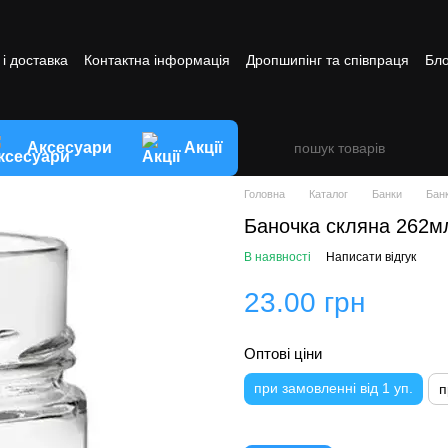
і доставка
Контактна інформація
Дропшипінг та співпраця
Бло
ви обміну та повернення товару
Аксесуари
Акції
Головна
Каталог
Банки
Бан
Баночка скляна 262м
В наявності
Написати відгук
23.00 грн
Оптові ціни
при замовленні від 1 уп.
п