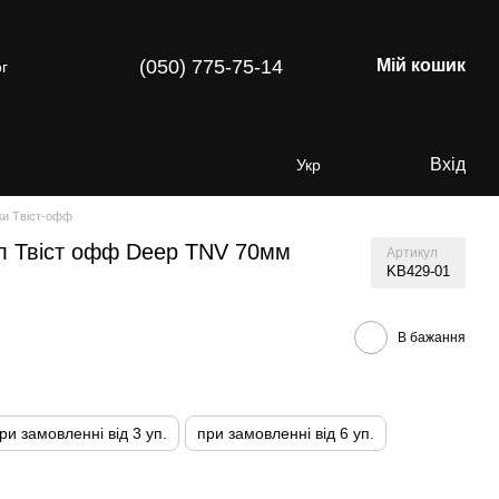
(050) 775-75-14
Мій кошик
г
Вхід
Укр
ки Твіст-офф
л Твіст офф Deep TNV 70мм
Артикул
KB429-01
В бажання
ри замовленні від 3 уп.
при замовленні від 6 уп.