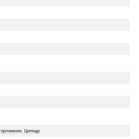
 горловиною
,
Циліндр