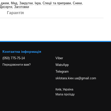
а джем
,
Мед
,
Закрутки
,
Ікра
,
Спеції та приправи
,
Снеки
,
Десерти
,
Заготовки
Гарантія
Контактна інформація
(050) 775-75-14
Viber
WatsApp
Передзвонити вам?
Telegram
sklotara.kiev.ua@gmail.com
Київ, Україна
Мапа проїзду