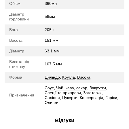
Об'єм
360мл
Діаметр
58мм
горловини
Вага
205 г
Висота
151 мм
Діаметр
63.1 мм
Висота під
107.5 мм
етикетку
Форма
Циліндр
,
Кругла
,
Висока
Соус
,
Чай, кава, сахар
,
Закрутки
,
Спеції та приправи
,
Заготовки
,
Призначення
Соління
,
Цукерки
,
Консервація
,
Горіхи
,
Оливки
Відгуки