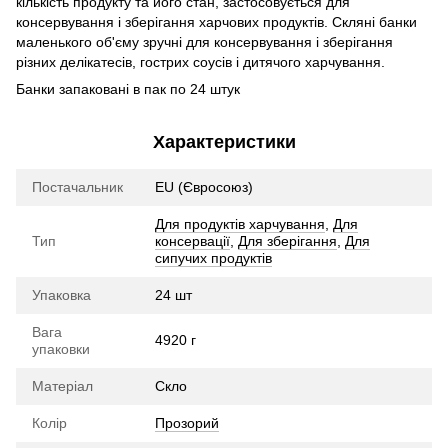
кількість продукту та його стан, застосовується для
консервування і зберігання харчових продуктів. Скляні банки
маленького об'єму зручні для консервування і зберігання
різних делікатесів, гострих соусів і дитячого харчування.
Банки запаковані в пак по 24 штук
Характеристики
Постачальник
EU (Євросоюз)
Для продуктів харчування
,
Для
Тип
консервації
,
Для зберігання
,
Для
сипучих продуктів
Упаковка
24 шт
Вага
4920 г
упаковки
Матеріал
Скло
Колір
Прозорий